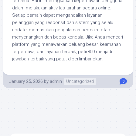
ternama. Hal ini meningkatkan kepercayaan pengguna
dalam melakukan aktivitas taruhan secara online.
Setiap pemain dapat mengandalkan layanan
pelanggan yang responsif dan sistem yang selalu
update, memastikan pengalaman bermain tetap
menyenangkan dan bebas kendala. Jika Anda mencari
platform yang menawarkan peluang besar, keamanan
terpercaya, dan layanan terbaik, petir800 menjadi
jawaban terbaik yang patut dipertimbangkan.
January 25, 2026
by
admin
Uncategorized
0