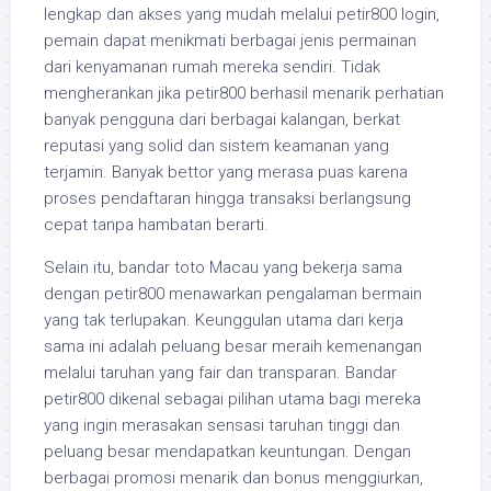
lengkap dan akses yang mudah melalui petir800 login,
pemain dapat menikmati berbagai jenis permainan
dari kenyamanan rumah mereka sendiri. Tidak
mengherankan jika petir800 berhasil menarik perhatian
banyak pengguna dari berbagai kalangan, berkat
reputasi yang solid dan sistem keamanan yang
terjamin. Banyak bettor yang merasa puas karena
proses pendaftaran hingga transaksi berlangsung
cepat tanpa hambatan berarti.
Selain itu, bandar toto Macau yang bekerja sama
dengan petir800 menawarkan pengalaman bermain
yang tak terlupakan. Keunggulan utama dari kerja
sama ini adalah peluang besar meraih kemenangan
melalui taruhan yang fair dan transparan. Bandar
petir800 dikenal sebagai pilihan utama bagi mereka
yang ingin merasakan sensasi taruhan tinggi dan
peluang besar mendapatkan keuntungan. Dengan
berbagai promosi menarik dan bonus menggiurkan,