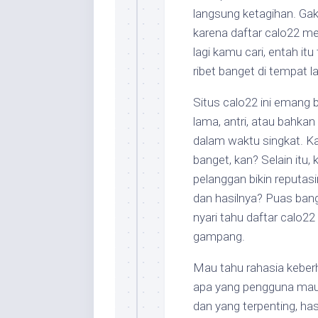
langsung ketagihan. Gak p
karena daftar calo22 m
lagi kamu cari, entah itu
ribet banget di tempat la
Situs calo22 ini emang 
lama, antri, atau bahkan
dalam waktu singkat. Kam
banget, kan? Selain itu
pelanggan bikin reputas
dan hasilnya? Puas bang
nyari tahu daftar calo2
gampang.
Mau tahu rahasia keberh
apa yang pengguna mau.
dan yang terpenting, has