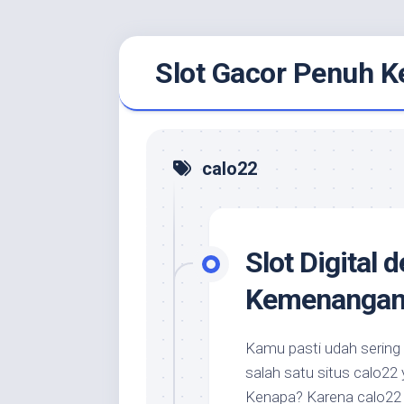
Skip
Slot Gacor Penuh K
to
content
calo22
Slot Digital
Kemenangan 
Kamu pasti udah sering d
salah satu situs calo22
Kenapa? Karena calo22 