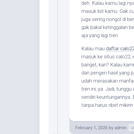
deh. Kalau kamu lagi nyar
masuk list kamu. Gak cum
juga sering nongol di b
gak bakal ketinggalan be
aja yang lagi tren.
Kalau mau
daftar calo2
masuk ke situs calo22, i
banget, kan? Kalau ka
dan pengen hasil yang pa
udah merasakan manfaa
tren ini, ya. Jadi, tung
sendiri keuntungannya. 
tanpa harus ribet mikiri
February 1, 2026
by
admin
U