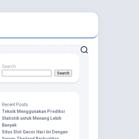
Search
Search
Recent Posts
Teknik Menggunakan Prediksi
Statistik untuk Menang Lebih
Banyak
Situs Slot Gacor Hari Ini Dengan
Server Thailand Berkualitas