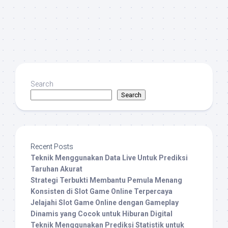
Search
Search
Recent Posts
Teknik Menggunakan Data Live Untuk Prediksi
Taruhan Akurat
Strategi Terbukti Membantu Pemula Menang
Konsisten di Slot Game Online Terpercaya
Jelajahi Slot Game Online dengan Gameplay
Dinamis yang Cocok untuk Hiburan Digital
Teknik Menggunakan Prediksi Statistik untuk