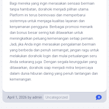
Bagi mereka yang ingin merasakan sensasi bermain
tanpa hambatan, dorahoki menjadi pilihan utama.
Platform ini terus berinovasi dan memperbarui
sistemnya untuk menjaga kualitas layanan dan
kenyamanan pengguna. Berbagai promosi menarik
dan bonus besar sering kali ditawarkan untuk
meningkatkan peluang kemenangan setiap pemain.
Jadi, jika Anda ingin merasakan pengalaman bermain
yang berbeda dan penuh semangat, jangan ragu untuk
melakukan dorahoki login dan mulai petualangan seru
Anda sekarang juga. Dengan segala keunggulan yang
ditawarkan, dorahoki siap menjadi mitra terpercaya
dalam dunia hiburan daring yang penuh tantangan dan
kemenangan.
April 1, 2026
by
admin
Uncategorized
0