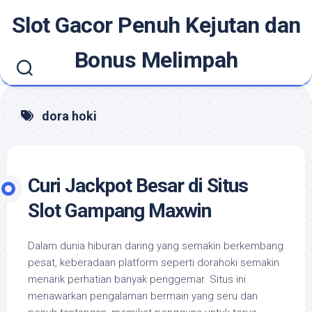
Skip
Slot Gacor Penuh Kejutan dan
to
content
Bonus Melimpah
dora hoki
Curi Jackpot Besar di Situs
Slot Gampang Maxwin
Dalam dunia hiburan daring yang semakin berkembang
pesat, keberadaan platform seperti dorahoki semakin
menarik perhatian banyak penggemar. Situs ini
menawarkan pengalaman bermain yang seru dan