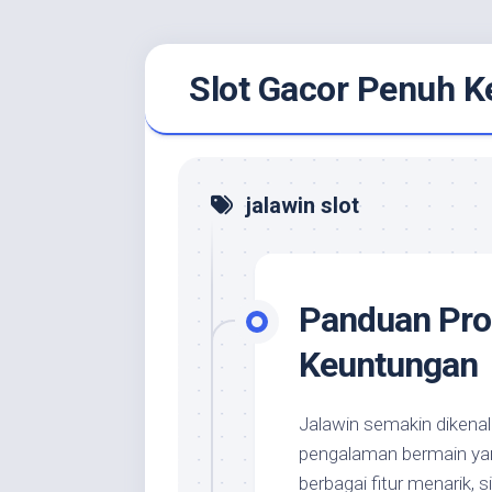
Skip
Slot Gacor Penuh K
to
content
jalawin slot
Panduan Pro
Keuntungan
Jalawin semakin dikenal
pengalaman bermain ya
berbagai fitur menarik, 