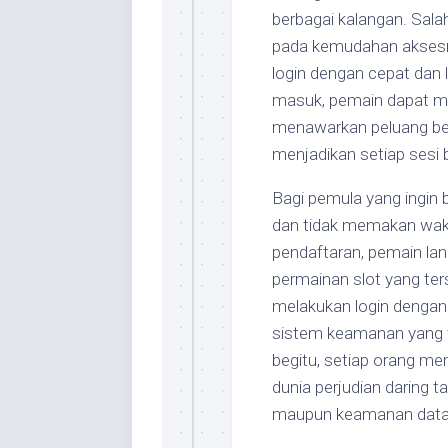
berbagai kalangan. Sala
pada kemudahan akses
login dengan cepat dan l
masuk, pemain dapat me
menawarkan peluang be
menjadikan setiap sesi
Bagi pemula yang ingin 
dan tidak memakan wakt
pendaftaran, pemain lan
permainan slot yang ter
melakukan login dengan
sistem keamanan yang te
begitu, setiap orang m
dunia perjudian daring t
maupun keamanan data 