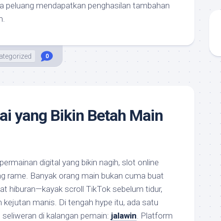
rta peluang mendapatkan penghasilan tambahan
n.
ategorized
0
ai yang Bikin Betah Main
rmainan digital yang bikin nagih, slot online
ling rame. Banyak orang main bukan cuma buat
uat hiburan—kayak scroll TikTok sebelum tidur,
ih kejutan manis. Di tengah hype itu, ada satu
 seliweran di kalangan pemain:
jalawin
. Platform