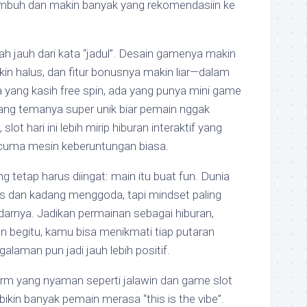
mbuh dan makin banyak yang rekomendasiin ke
ah jauh dari kata “jadul”. Desain gamenya makin
n halus, dan fitur bonusnya makin liar—dalam
da yang kasih free spin, ada yang punya mini game
ang temanya super unik biar pemain nggak
lot hari ini lebih mirip hiburan interaktif yang
n cuma mesin keberuntungan biasa.
ng tetap harus diingat: main itu buat fun. Dunia
 dan kadang menggoda, tapi mindset paling
arnya. Jadikan permainan sebagai hiburan,
 begitu, kamu bisa menikmati tiap putaran
alaman pun jadi jauh lebih positif.
orm yang nyaman seperti jalawin dan game slot
 bikin banyak pemain merasa “this is the vibe”.