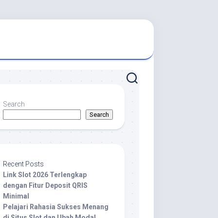
Search
Search
Recent Posts
Link Slot 2026 Terlengkap
dengan Fitur Deposit QRIS
Minimal
Pelajari Rahasia Sukses Menang
di Situs Slot dan Ubah Modal