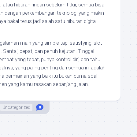
a, atau hiburan ringan sebelum tidur, semua bisa
 Dan dengan perkembangan teknologi yang makin
ya bakal terus jadi salah satu hiburan digital
galaman main yang simple tapi satisfying, slot
s. Santai, cepat, dan penuh kejutan. Tinggal
mpat yang tepat, punya kontrol diri, dan tahu
alnya, yang paling penting dari semua ini adalah
a permainan yang baik itu bukan cuma soal
omen yang kamu rasakan sepanjang jalan.
Uncategorized
0