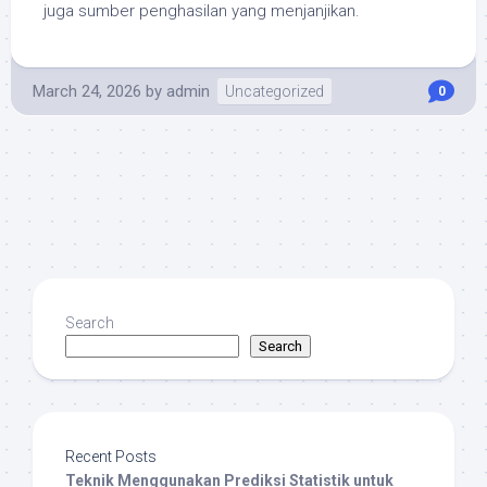
juga sumber penghasilan yang menjanjikan.
March 24, 2026
by
admin
Uncategorized
0
Search
Search
Recent Posts
Teknik Menggunakan Prediksi Statistik untuk