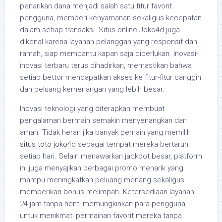
penarikan dana menjadi salah satu fitur favorit
pengguna, memberi kenyamanan sekaligus kecepatan
dalam setiap transaksi. Situs online Joko4d juga
dikenal karena layanan pelanggan yang responsif dan
ramah, siap membantu kapan saja diperlukan. Inovasi-
inovasi terbaru terus dihadirkan, memastikan bahwa
setiap bettor mendapatkan akses ke fitur-fitur canggih
dan peluang kemenangan yang lebih besar.
Inovasi teknologi yang diterapkan membuat
pengalaman bermain semakin menyenangkan dan
aman. Tidak heran jika banyak pemain yang memilih
situs toto joko4d
sebagai tempat mereka bertaruh
setiap hari. Selain menawarkan jackpot besar, platform
ini juga menyajikan berbagai promo menarik yang
mampu meningkatkan peluang menang sekaligus
memberikan bonus melimpah. Ketersediaan layanan
24 jam tanpa henti memungkinkan para pengguna
untuk menikmati permainan favorit mereka tanpa