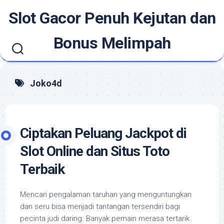
Skip
Slot Gacor Penuh Kejutan dan
to
content
Bonus Melimpah
Joko4d
Ciptakan Peluang Jackpot di
Slot Online dan Situs Toto
Terbaik
Mencari pengalaman taruhan yang menguntungkan
dan seru bisa menjadi tantangan tersendiri bagi
pecinta judi daring. Banyak pemain merasa tertarik