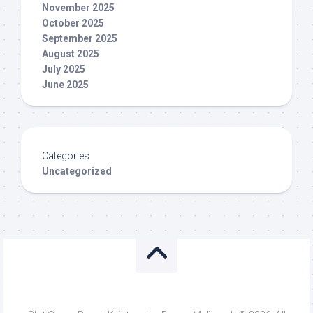
November 2025
October 2025
September 2025
August 2025
July 2025
June 2025
Categories
Uncategorized