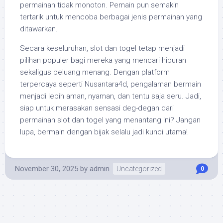
permainan tidak monoton. Pemain pun semakin
tertarik untuk mencoba berbagai jenis permainan yang
ditawarkan.
Secara keseluruhan, slot dan togel tetap menjadi
pilihan populer bagi mereka yang mencari hiburan
sekaligus peluang menang. Dengan platform
terpercaya seperti Nusantara4d, pengalaman bermain
menjadi lebih aman, nyaman, dan tentu saja seru. Jadi,
siap untuk merasakan sensasi deg-degan dari
permainan slot dan togel yang menantang ini? Jangan
lupa, bermain dengan bijak selalu jadi kunci utama!
November 30, 2025
by
admin
Uncategorized
0