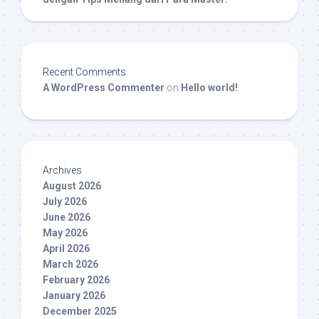
Recent Comments
A WordPress Commenter
on
Hello world!
Archives
August 2026
July 2026
June 2026
May 2026
April 2026
March 2026
February 2026
January 2026
December 2025