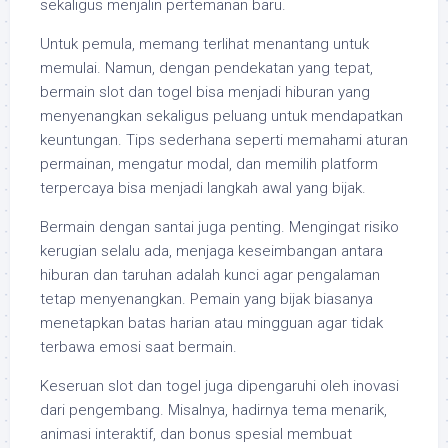
sekaligus menjalin pertemanan baru.
Untuk pemula, memang terlihat menantang untuk
memulai. Namun, dengan pendekatan yang tepat,
bermain slot dan togel bisa menjadi hiburan yang
menyenangkan sekaligus peluang untuk mendapatkan
keuntungan. Tips sederhana seperti memahami aturan
permainan, mengatur modal, dan memilih platform
terpercaya bisa menjadi langkah awal yang bijak.
Bermain dengan santai juga penting. Mengingat risiko
kerugian selalu ada, menjaga keseimbangan antara
hiburan dan taruhan adalah kunci agar pengalaman
tetap menyenangkan. Pemain yang bijak biasanya
menetapkan batas harian atau mingguan agar tidak
terbawa emosi saat bermain.
Keseruan slot dan togel juga dipengaruhi oleh inovasi
dari pengembang. Misalnya, hadirnya tema menarik,
animasi interaktif, dan bonus spesial membuat