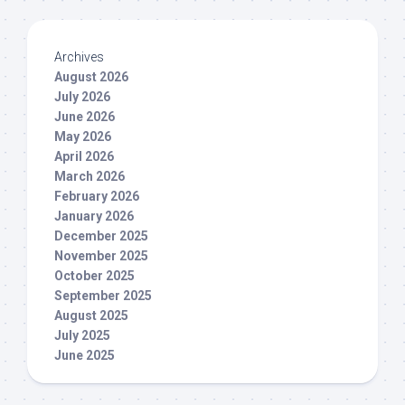
Archives
August 2026
July 2026
June 2026
May 2026
April 2026
March 2026
February 2026
January 2026
December 2025
November 2025
October 2025
September 2025
August 2025
July 2025
June 2025