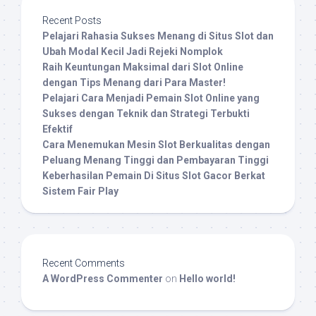
Recent Posts
Pelajari Rahasia Sukses Menang di Situs Slot dan
Ubah Modal Kecil Jadi Rejeki Nomplok
Raih Keuntungan Maksimal dari Slot Online
dengan Tips Menang dari Para Master!
Pelajari Cara Menjadi Pemain Slot Online yang
Sukses dengan Teknik dan Strategi Terbukti
Efektif
Cara Menemukan Mesin Slot Berkualitas dengan
Peluang Menang Tinggi dan Pembayaran Tinggi
Keberhasilan Pemain Di Situs Slot Gacor Berkat
Sistem Fair Play
Recent Comments
A WordPress Commenter
on
Hello world!