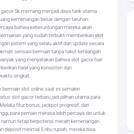
lot gacor 5k memang menjadi daya tarik utama
uang kemenangan besar dengan taruhan
percaya bahwa keberuntungan mereka akan
 permainan yang sudah terbukti memberikan
slot
gan sistem yang selalu aktif dan update secara
ikmati sensasi bermain tanpa takut kehilangan
 banyak yang menyatakan bahwa slot gacor hari
erikan hasil yang konsisten dan
aktu singkat.
en bermain slot online saat ini semakin
tus slot gacor terbaru jadi pilihan utama para
elalui fitur bonus, jackpot progresif, dan
ggi, para pemain merasa lebih percaya diri untuk
l namun tetap berpotensi meraih kemenangan
 deposit minimal 5 ribu rupiah, mereka bisa