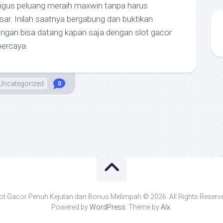
ligus peluang meraih maxwin tanpa harus
ar. Inilah saatnya bergabung dan buktikan
ungan bisa datang kapan saja dengan slot gacor
percaya.
Uncategorized
0
ot Gacor Penuh Kejutan dan Bonus Melimpah © 2026. All Rights Reserv
Powered by
WordPress
. Theme by
Alx
.