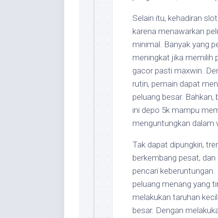
Selain itu, kehadiran s
karena menawarkan pel
minimal. Banyak yang 
meningkat jika memilih
gacor pasti maxwin. Den
rutin, pemain dapat men
peluang besar. Bahkan,
ini depo 5k mampu memb
menguntungkan dalam w
Tak dapat dipungkiri, tr
berkembang pesat, dan si
pencari keberuntungan. M
peluang menang yang tin
melakukan taruhan keci
besar. Dengan melakukan