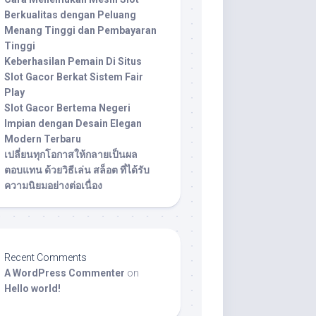
Berkualitas dengan Peluang
Menang Tinggi dan Pembayaran
Tinggi
Keberhasilan Pemain Di Situs
Slot Gacor Berkat Sistem Fair
Play
Slot Gacor Bertema Negeri
Impian dengan Desain Elegan
Modern Terbaru
เปลี่ยนทุกโอกาสให้กลายเป็นผล
ตอบแทน ด้วยวิธีเล่น สล็อต ที่ได้รับ
ความนิยมอย่างต่อเนื่อง
Recent Comments
A WordPress Commenter
on
Hello world!