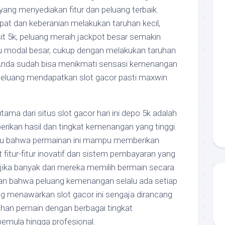
 yang menyediakan fitur dan peluang terbaik.
pat dan keberanian melakukan taruhan kecil,
sit 5k, peluang meraih jackpot besar semakin
rlu modal besar, cukup dengan melakukan taruhan
h, Anda sudah bisa menikmati sensasi kemenangan
eluang mendapatkan slot gacor pasti maxwin
ama dari situs slot gacor hari ini depo 5k adalah
ikan hasil dan tingkat kemenangan yang tinggi.
u bahwa permainan ini mampu memberikan
t fitur-fitur inovatif dan sistem pembayaran yang
 jika banyak dari mereka memilih bermain secara
an bahwa peluang kemenangan selalu ada setiap
ng menawarkan slot gacor ini sengaja dirancang
an pemain dengan berbagai tingkat
pemula hingga profesional.