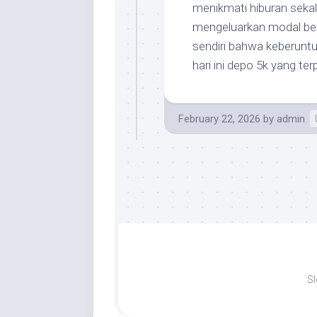
menikmati hiburan seka
mengeluarkan modal bes
sendiri bahwa keberunt
hari ini depo 5k yang ter
February 22, 2026
by
admin
Sl