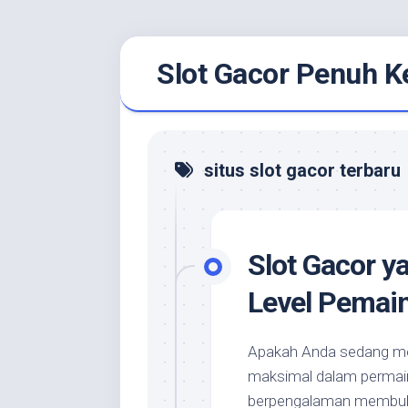
Skip
Slot Gacor Penuh K
to
content
situs slot gacor terbaru
Slot Gacor 
Level Pemai
Apakah Anda sedang me
maksimal dalam permaina
berpengalaman membukt