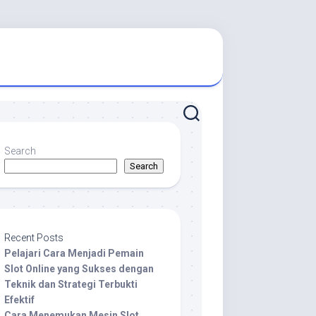
Search
Search
Recent Posts
Pelajari Cara Menjadi Pemain
Slot Online yang Sukses dengan
Teknik dan Strategi Terbukti
Efektif
Cara Menemukan Mesin Slot