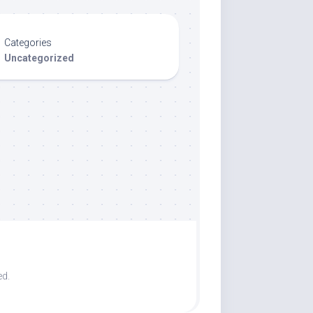
Categories
Uncategorized
ed.