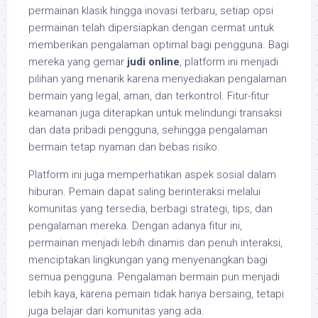
permainan klasik hingga inovasi terbaru, setiap opsi
permainan telah dipersiapkan dengan cermat untuk
memberikan pengalaman optimal bagi pengguna. Bagi
mereka yang gemar
judi online
, platform ini menjadi
pilihan yang menarik karena menyediakan pengalaman
bermain yang legal, aman, dan terkontrol. Fitur-fitur
keamanan juga diterapkan untuk melindungi transaksi
dan data pribadi pengguna, sehingga pengalaman
bermain tetap nyaman dan bebas risiko.
Platform ini juga memperhatikan aspek sosial dalam
hiburan. Pemain dapat saling berinteraksi melalui
komunitas yang tersedia, berbagi strategi, tips, dan
pengalaman mereka. Dengan adanya fitur ini,
permainan menjadi lebih dinamis dan penuh interaksi,
menciptakan lingkungan yang menyenangkan bagi
semua pengguna. Pengalaman bermain pun menjadi
lebih kaya, karena pemain tidak hanya bersaing, tetapi
juga belajar dari komunitas yang ada.