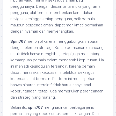
hiburan yang menarik sekaligus aman bagi
penggunanya. Dengan desain antarmuka yang ramah
pengguna, platform ini memberikan kemudahan
navigasi sehingga setiap pengguna, baik pemula
maupun berpengalaman, dapat menikmati permainan
dengan nyaman dan menyenangkan.
Spin707
menonjol karena menggabungkan hiburan
dengan elemen strategi. Setiap permainan dirancang
untuk tidak hanya menghibur, tetapi juga menantang
kemampuan pemain dalam mengambil keputusan. Hal
ini menjadi keunggulan tersendiri, karena pemain
dapat merasakan kepuasan intelektual sekaligus
keseruan saat bermain. Platform ini menunjukkan
bahwa hiburan interaktif tidak harus hanya soal
keberuntungan, tetapi juga memerlukan perencanaan
dan strategi yang matang.
Selain itu,
spin707
menghadirkan berbagai jenis
permainan yang cocok untuk semua kalangan. Dari