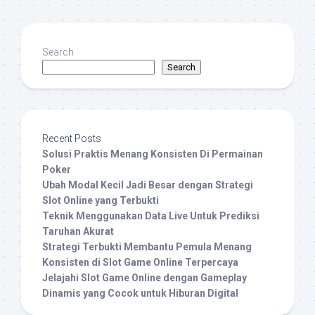
Search
Search
Recent Posts
Solusi Praktis Menang Konsisten Di Permainan
Poker
Ubah Modal Kecil Jadi Besar dengan Strategi
Slot Online yang Terbukti
Teknik Menggunakan Data Live Untuk Prediksi
Taruhan Akurat
Strategi Terbukti Membantu Pemula Menang
Konsisten di Slot Game Online Terpercaya
Jelajahi Slot Game Online dengan Gameplay
Dinamis yang Cocok untuk Hiburan Digital