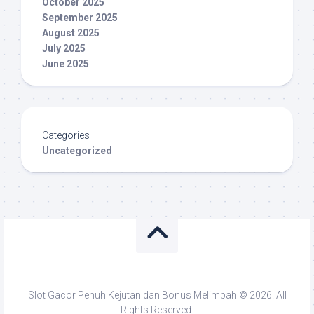
October 2025
September 2025
August 2025
July 2025
June 2025
Categories
Uncategorized
Slot Gacor Penuh Kejutan dan Bonus Melimpah © 2026. All
Rights Reserved.