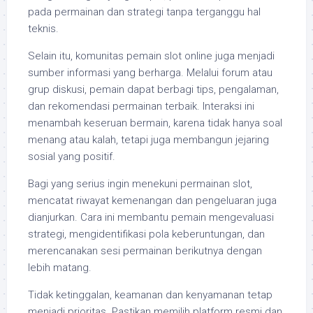
pada permainan dan strategi tanpa terganggu hal
teknis.
Selain itu, komunitas pemain slot online juga menjadi
sumber informasi yang berharga. Melalui forum atau
grup diskusi, pemain dapat berbagi tips, pengalaman,
dan rekomendasi permainan terbaik. Interaksi ini
menambah keseruan bermain, karena tidak hanya soal
menang atau kalah, tetapi juga membangun jejaring
sosial yang positif.
Bagi yang serius ingin menekuni permainan slot,
mencatat riwayat kemenangan dan pengeluaran juga
dianjurkan. Cara ini membantu pemain mengevaluasi
strategi, mengidentifikasi pola keberuntungan, dan
merencanakan sesi permainan berikutnya dengan
lebih matang.
Tidak ketinggalan, keamanan dan kenyamanan tetap
menjadi prioritas. Pastikan memilih platform resmi dan