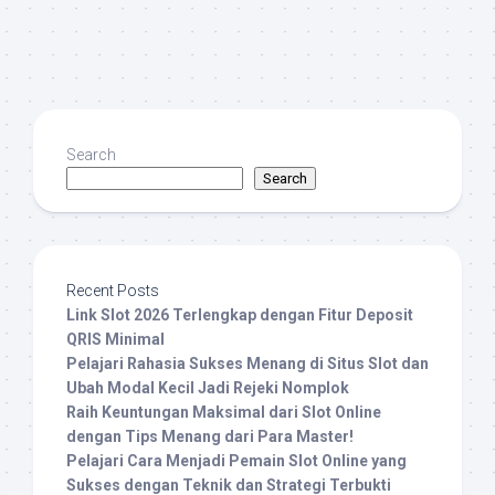
Search
Search
Recent Posts
Link Slot 2026 Terlengkap dengan Fitur Deposit
QRIS Minimal
Pelajari Rahasia Sukses Menang di Situs Slot dan
Ubah Modal Kecil Jadi Rejeki Nomplok
Raih Keuntungan Maksimal dari Slot Online
dengan Tips Menang dari Para Master!
Pelajari Cara Menjadi Pemain Slot Online yang
Sukses dengan Teknik dan Strategi Terbukti