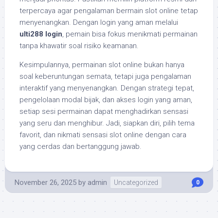
terpercaya agar pengalaman bermain slot online tetap
menyenangkan. Dengan login yang aman melalui
ulti288 login
, pemain bisa fokus menikmati permainan
tanpa khawatir soal risiko keamanan.
Kesimpulannya, permainan slot online bukan hanya
soal keberuntungan semata, tetapi juga pengalaman
interaktif yang menyenangkan. Dengan strategi tepat,
pengelolaan modal bijak, dan akses login yang aman,
setiap sesi permainan dapat menghadirkan sensasi
yang seru dan menghibur. Jadi, siapkan diri, pilih tema
favorit, dan nikmati sensasi slot online dengan cara
yang cerdas dan bertanggung jawab.
November 26, 2025
by
admin
Uncategorized
0