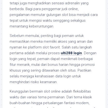
tetapi juga menghadirkan sensasi adrenalin yang
berbeda. Bagi para penggemar judi online,
pengalaman memutar gulungan slot bisa menjadi cara
tepat untuk mengisi waktu senggang sekaligus
menantang keberuntungan.
Sebelum memulai, penting bagi pemain untuk
memastikan mereka memiliki akses yang aman dan
nyaman ke platform slot favorit. Salah satu langkah
pertama adalah melalui proses
ulti288 login
. Dengan
login yang tepat, pemain dapat menikmati berbagai
fitur menarik, mulai dari bonus harian hingga promosi
khusus yang sering ditawarkan oleh situs. Pastikan
selalu menjaga kerahasiaan data login untuk
menghindari risiko keamanan.
Keunggulan bermain slot online adalah fleksibilitas
waktu dan variasi tema permainan. Dari tema klasik
buah-buahan hingga petualangan fantasi modern,