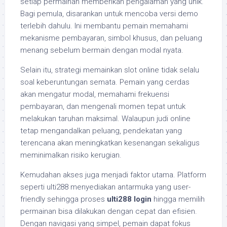
setiap permainan memberikan pengalaman yang unik.
Bagi pemula, disarankan untuk mencoba versi demo
terlebih dahulu. Ini membantu pemain memahami
mekanisme pembayaran, simbol khusus, dan peluang
menang sebelum bermain dengan modal nyata.
Selain itu, strategi memainkan slot online tidak selalu
soal keberuntungan semata. Pemain yang cerdas
akan mengatur modal, memahami frekuensi
pembayaran, dan mengenali momen tepat untuk
melakukan taruhan maksimal. Walaupun judi online
tetap mengandalkan peluang, pendekatan yang
terencana akan meningkatkan kesenangan sekaligus
meminimalkan risiko kerugian.
Kemudahan akses juga menjadi faktor utama. Platform
seperti ulti288 menyediakan antarmuka yang user-
friendly sehingga proses
ulti288 login
hingga memilih
permainan bisa dilakukan dengan cepat dan efisien.
Dengan navigasi yang simpel, pemain dapat fokus