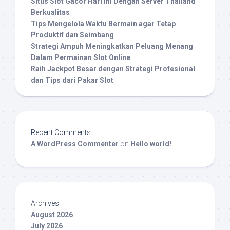
Situs Slot Gacor Hari Ini Dengan Server Thailand
Berkualitas
Tips Mengelola Waktu Bermain agar Tetap
Produktif dan Seimbang
Strategi Ampuh Meningkatkan Peluang Menang
Dalam Permainan Slot Online
Raih Jackpot Besar dengan Strategi Profesional
dan Tips dari Pakar Slot
Recent Comments
A WordPress Commenter
on
Hello world!
Archives
August 2026
July 2026