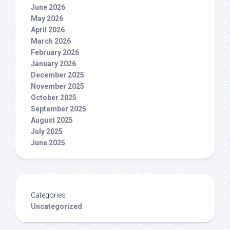
June 2026
May 2026
April 2026
March 2026
February 2026
January 2026
December 2025
November 2025
October 2025
September 2025
August 2025
July 2025
June 2025
Categories
Uncategorized