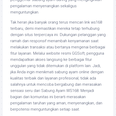
pengalaman menyenangkan sekaligus
menguntungkan.
Tak heran jika banyak orang terus mencari link ws168
terbaru, demi memastikan mereka tetap terhubung
dengan situs terpercaya ini. Dukungan pelanggan yang
ramah dan responsif menambah kenyamanan saat
melakukan transaksi atau bertanya mengenai berbagai
fitur layanan. Melalui website resmi GGSoft, pengguna
mendapatkan akses langsung ke berbagai fitur
unggulan yang tidak ditemukan di platform lain. Jadi,
jika Anda ingin menikmati sabung ayam online dengan
kualitas terbaik dan layanan profesional, tidak ada
salahnya untuk mencoba bergabung dan merasakan
sensasi seru dari Sabung Ayam WS168. Menjadi
bagian dari komunitas ini berarti merasakan
pengalaman taruhan yang aman, menyenangkan, dan
berpotensi menguntungkan setiap saat.