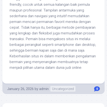
friendly, cocok untuk semua kalangan baik pemula
maupun profesional. Tampilan antarmuka yang
sederhana dan navigasi yang intuitif memudahkan
pemain mencari permainan favorit mereka dengan
cepat. Tidak hanya itu, berbagai metode pembayaran
yang lengkap dan fleksibel juga memudahkan proses
transaksi. Pemain bisa mengakses situs ini melalui
berbagai perangkat seperti smartphone dan desktop,
sehingga bermain kapan saja dan di mana saja.
Keberhasilan situs ini dalam memberikan pengalaman
bermain yang menyenangkan membuatnya tetap
menjadi pilihan utama dalam dunia judi online.
January 26, 2026
by
admin
Uncategorized
0