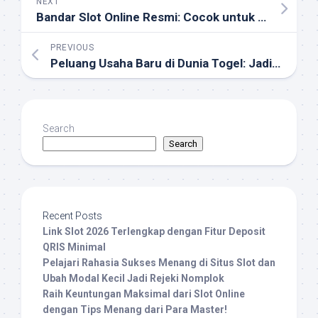
NEXT
Bandar Slot Online Resmi: Cocok untuk Pemula hingga Pemain Berpengalaman
PREVIOUS
Peluang Usaha Baru di Dunia Togel: Jadi Bandar Togel Online
Search
Search
Recent Posts
Link Slot 2026 Terlengkap dengan Fitur Deposit
QRIS Minimal
Pelajari Rahasia Sukses Menang di Situs Slot dan
Ubah Modal Kecil Jadi Rejeki Nomplok
Raih Keuntungan Maksimal dari Slot Online
dengan Tips Menang dari Para Master!