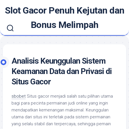
Skip
Slot Gacor Penuh Kejutan dan
to
content
Bonus Melimpah
Analisis Keunggulan Sistem
Keamanan Data dan Privasi di
Situs Gacor
sbobet
Situs gacor menjadi salah satu pilihan utama
bagi para pecinta permainan judi online yang ingin
mendapatkan kemenangan maksimal. Keunggulan
utama dari situs ini terletak pada sistem permainan
yang selalu stabil dan terpercaya, sehingga pemain