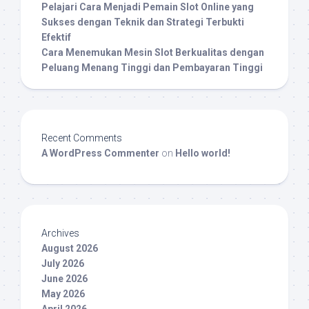
Pelajari Cara Menjadi Pemain Slot Online yang
Sukses dengan Teknik dan Strategi Terbukti
Efektif
Cara Menemukan Mesin Slot Berkualitas dengan
Peluang Menang Tinggi dan Pembayaran Tinggi
Recent Comments
A WordPress Commenter
on
Hello world!
Archives
August 2026
July 2026
June 2026
May 2026