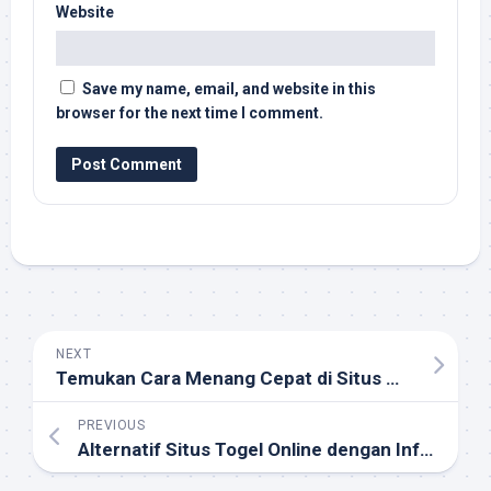
Website
Save my name, email, and website in this
browser for the next time I comment.
NEXT
Temukan Cara Menang Cepat di Situs Mahjong Win dan Taruhan Bola
PREVIOUS
Alternatif Situs Togel Online dengan Info Toto Macau Akurat