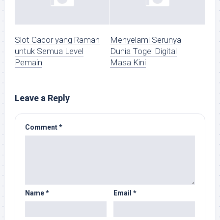
Slot Gacor yang Ramah
Menyelami Serunya
untuk Semua Level
Dunia Togel Digital
Pemain
Masa Kini
Leave a Reply
Comment
*
Name
*
Email
*