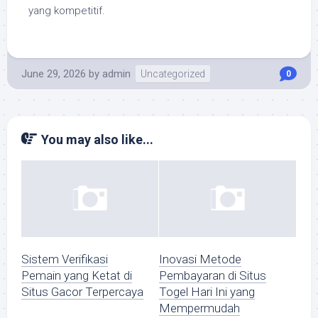
yang kompetitif.
June 29, 2026
by
admin
Uncategorized
0
You may also like...
Sistem Verifikasi
Inovasi Metode
Pemain yang Ketat di
Pembayaran di Situs
Situs Gacor Terpercaya
Togel Hari Ini yang
Mempermudah