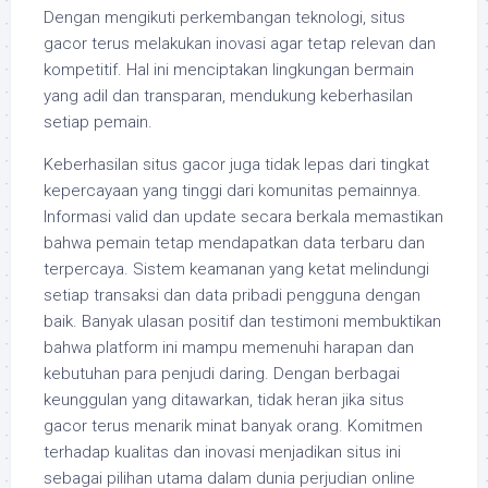
Dengan mengikuti perkembangan teknologi, situs
gacor terus melakukan inovasi agar tetap relevan dan
kompetitif. Hal ini menciptakan lingkungan bermain
yang adil dan transparan, mendukung keberhasilan
setiap pemain.
Keberhasilan situs gacor juga tidak lepas dari tingkat
kepercayaan yang tinggi dari komunitas pemainnya.
Informasi valid dan update secara berkala memastikan
bahwa pemain tetap mendapatkan data terbaru dan
terpercaya. Sistem keamanan yang ketat melindungi
setiap transaksi dan data pribadi pengguna dengan
baik. Banyak ulasan positif dan testimoni membuktikan
bahwa platform ini mampu memenuhi harapan dan
kebutuhan para penjudi daring. Dengan berbagai
keunggulan yang ditawarkan, tidak heran jika situs
gacor terus menarik minat banyak orang. Komitmen
terhadap kualitas dan inovasi menjadikan situs ini
sebagai pilihan utama dalam dunia perjudian online