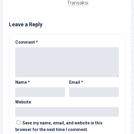
Transaksi
Leave a Reply
Comment
*
Name
*
Email
*
Website
Save my name, email, and website in this
browser for the next time I comment.