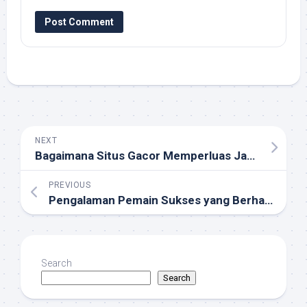
NEXT
Bagaimana Situs Gacor Memperluas Jangkauan Pasar Melalui Inovasi Teknologi
PREVIOUS
Pengalaman Pemain Sukses yang Berhasil di Situs Gacor Terpercaya
Search
Search