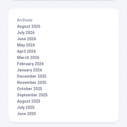
Archives
August 2026
July 2026
June 2026
May 2026
April 2026
March 2026
February 2026
January 2026
December 2025
November 2025
October 2025
September 2025
August 2025
July 2025
June 2025