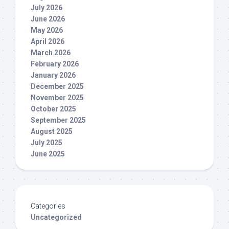
July 2026
June 2026
May 2026
April 2026
March 2026
February 2026
January 2026
December 2025
November 2025
October 2025
September 2025
August 2025
July 2025
June 2025
Categories
Uncategorized