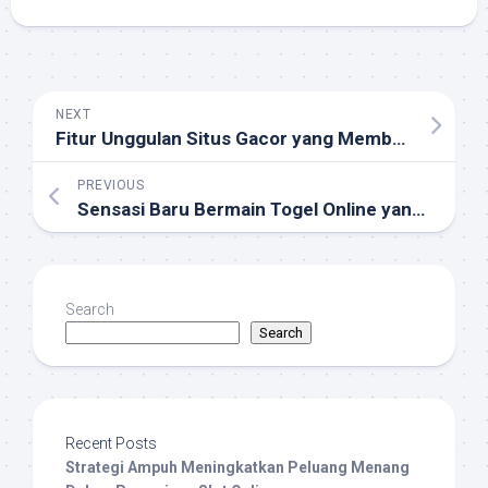
NEXT
Fitur Unggulan Situs Gacor yang Membuat Pemain Betah Berlama-lama
PREVIOUS
Sensasi Baru Bermain Togel Online yang Praktis dan Menghibur
Search
Search
Recent Posts
Strategi Ampuh Meningkatkan Peluang Menang