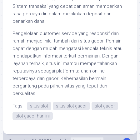
Sistem transaksi yang cepat dan aman memberikan
rasa percaya diri dalam melakukan deposit dan
penarikan dana.
Pengelolaan customer service yang responsif dan
ramah menjadi nilai tambah dari situs gacor. Pemain
dapat dengan mudah mengatasi kendala teknis atau
mendapatkan informasi terkait permainan. Dengan
layanan terbaik, situs ini mampu mempertahankan
reputasinya sebagai platform taruhan online
terpercaya dan gacor. Keberhasilan bermain
bergantung pada pilihan situs yang tepat dan
berkualitas.
Tags:
situs slot
situs slot gacor
slot gacor
slot gacor hari ini