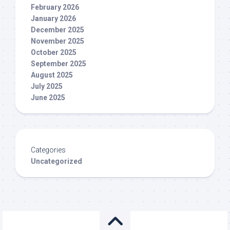
February 2026
January 2026
December 2025
November 2025
October 2025
September 2025
August 2025
July 2025
June 2025
Categories
Uncategorized