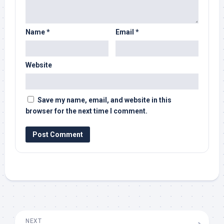
Name
*
Email
*
Website
Save my name, email, and website in this
browser for the next time I comment.
NEXT