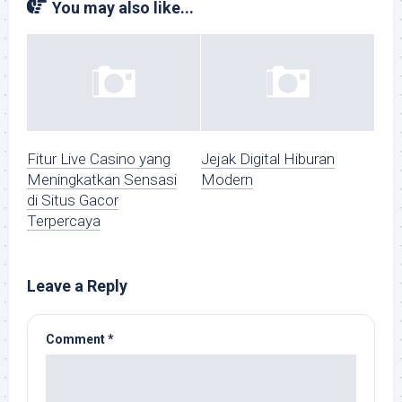
You may also like...
Fitur Live Casino yang
Jejak Digital Hiburan
Meningkatkan Sensasi
Modern
di Situs Gacor
Terpercaya
Leave a Reply
Comment
*