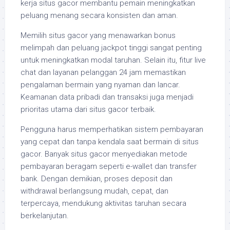
kerja situs gacor membantu pemain meningkatkan
peluang menang secara konsisten dan aman.
Memilih situs gacor yang menawarkan bonus
melimpah dan peluang jackpot tinggi sangat penting
untuk meningkatkan modal taruhan. Selain itu, fitur live
chat dan layanan pelanggan 24 jam memastikan
pengalaman bermain yang nyaman dan lancar.
Keamanan data pribadi dan transaksi juga menjadi
prioritas utama dari situs gacor terbaik.
Pengguna harus memperhatikan sistem pembayaran
yang cepat dan tanpa kendala saat bermain di situs
gacor. Banyak situs gacor menyediakan metode
pembayaran beragam seperti e-wallet dan transfer
bank. Dengan demikian, proses deposit dan
withdrawal berlangsung mudah, cepat, dan
terpercaya, mendukung aktivitas taruhan secara
berkelanjutan.