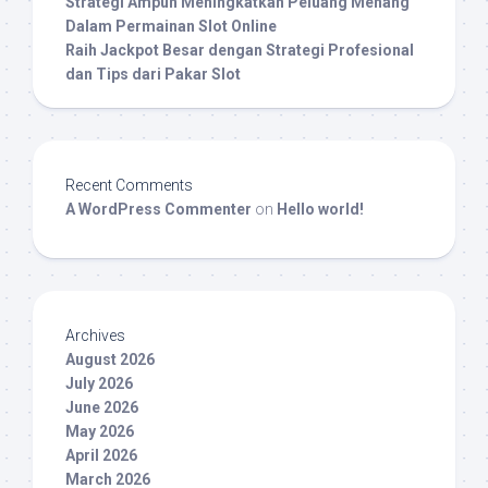
Strategi Ampuh Meningkatkan Peluang Menang
Dalam Permainan Slot Online
Raih Jackpot Besar dengan Strategi Profesional
dan Tips dari Pakar Slot
Recent Comments
A WordPress Commenter
on
Hello world!
Archives
August 2026
July 2026
June 2026
May 2026
April 2026
March 2026