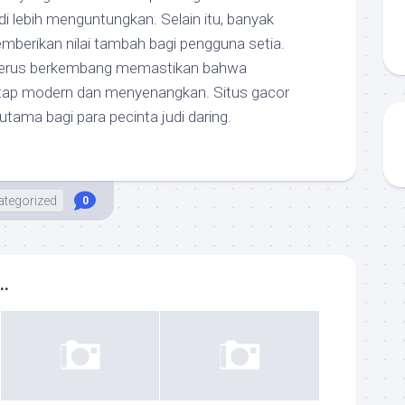
di lebih menguntungkan. Selain itu, banyak
berikan nilai tambah bagi pengguna setia.
g terus berkembang memastikan bahwa
tap modern dan menyenangkan. Situs gacor
utama bagi para pecinta judi daring.
tegorized
0
..