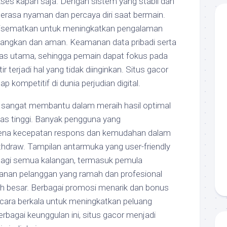
ses kapan saja. Dengan sistem yang stabil dan
erasa nyaman dan percaya diri saat bermain.
 disematkan untuk meningkatkan pengalaman
angkan dan aman. Keamanan data pribadi serta
itas utama, sehingga pemain dapat fokus pada
 terjadi hal yang tidak diinginkan. Situs gacor
ap kompetitif di dunia perjudian digital.
 sangat membantu dalam meraih hasil optimal
itas tinggi. Banyak pengguna yang
ena kecepatan respons dan kemudahan dalam
thdraw. Tampilan antarmuka yang user-friendly
agi semua kalangan, termasuk pemula
yanan pelanggan yang ramah dan profesional
ah besar. Berbagai promosi menarik dan bonus
cara berkala untuk meningkatkan peluang
bagai keunggulan ini, situs gacor menjadi