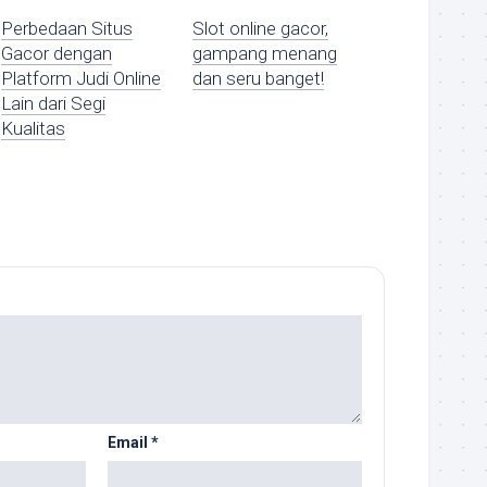
Perbedaan Situs
Slot online gacor,
Gacor dengan
gampang menang
Platform Judi Online
dan seru banget!
Lain dari Segi
Kualitas
Email
*