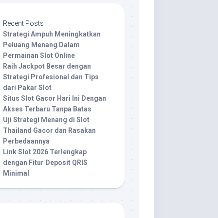
Recent Posts
Strategi Ampuh Meningkatkan
Peluang Menang Dalam
Permainan Slot Online
Raih Jackpot Besar dengan
Strategi Profesional dan Tips
dari Pakar Slot
Situs Slot Gacor Hari Ini Dengan
Akses Terbaru Tanpa Batas
Uji Strategi Menang di Slot
Thailand Gacor dan Rasakan
Perbedaannya
Link Slot 2026 Terlengkap
dengan Fitur Deposit QRIS
Minimal