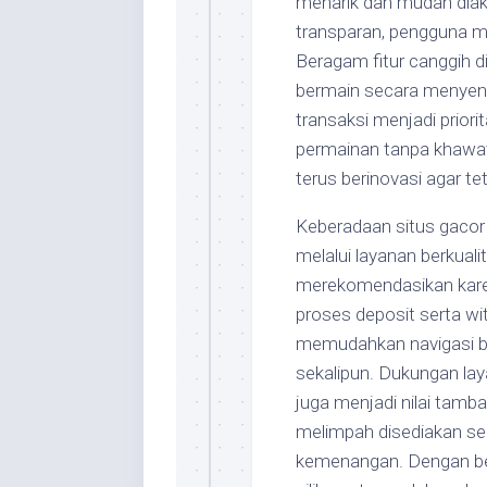
menarik dan mudah diak
transparan, pengguna m
Beragam fitur canggih
bermain secara menyen
transaksi menjadi prior
permainan tanpa khawatir
terus berinovasi agar tet
Keberadaan situs gacor
melalui layanan berkual
merekomendasikan kar
proses deposit serta wi
memudahkan navigasi b
sekalipun. Dukungan la
juga menjadi nilai tamb
melimpah disediakan se
kemenangan. Dengan ber