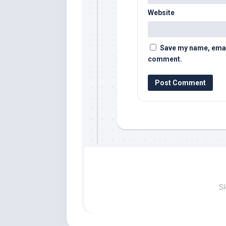
Website
Save my name, email,
comment.
Sl