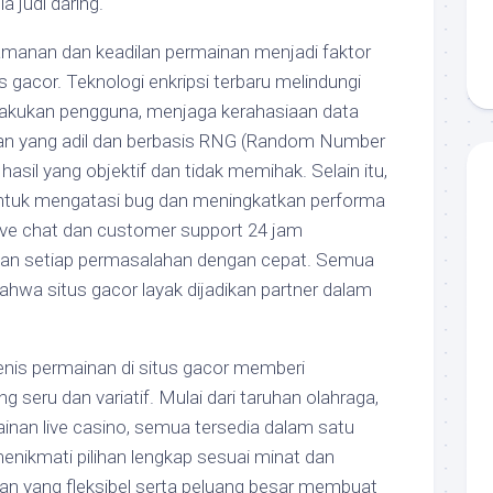
a judi daring.
manan dan keadilan permainan menjadi faktor
 gacor. Teknologi enkripsi terbaru melindungi
ilakukan pengguna, menjaga kerahasiaan data
nan yang adil dan berbasis RNG (Random Number
sil yang objektif dan tidak memihak. Selain itu,
 untuk mengatasi bug dan meningkatkan performa
 live chat dan customer support 24 jam
n setiap permasalahan dengan cepat. Semua
hwa situs gacor layak dijadikan partner dalam
enis permainan di situs gacor memberi
seru dan variatif. Mulai dari taruhan olahraga,
ainan live casino, semua tersedia dalam satu
enikmati pilihan lengkap sesuai minat dan
an yang fleksibel serta peluang besar membuat