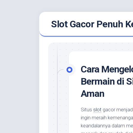
Skip
Slot Gacor Penuh K
to
content
Cara Mengel
Bermain di S
Aman
Situs
slot
gacor menjadi 
ingin meraih kemenangan
keandalannya dalam men