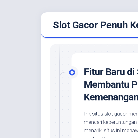
Skip
Slot Gacor Penuh K
to
content
Fitur Baru di
Membantu P
Kemenangan
link situs slot gacor
menj
mencari keberuntungan 
menarik, situs ini mena