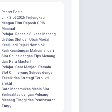
Recent Posts
Link Slot 2026 Terlengkap
dengan Fitur Deposit QRIS
Minimal
Pelajari Rahasia Sukses Menang
di Situs Slot dan Ubah Modal
Kecil Jadi Rejeki Nomplok
Raih Keuntungan Maksimal dari
Slot Online dengan Tips Menang
dari Para Master!
Pelajari Cara Menjadi Pemain
Slot Online yang Sukses dengan
Teknik dan Strategi Terbukti
Efektif
Cara Menemukan Mesin Slot
Berkualitas dengan Peluang
Menang Tinggi dan Pembayaran
Tinggi