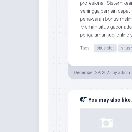
profesional. Sistem ke
sehingga pemain dapat 
penawaran bonus melim
Memilih situs gacor ad
pengalaman judi onlin
Tags:
situs slot
situs
December 29, 2025
by
admin
You may also like.