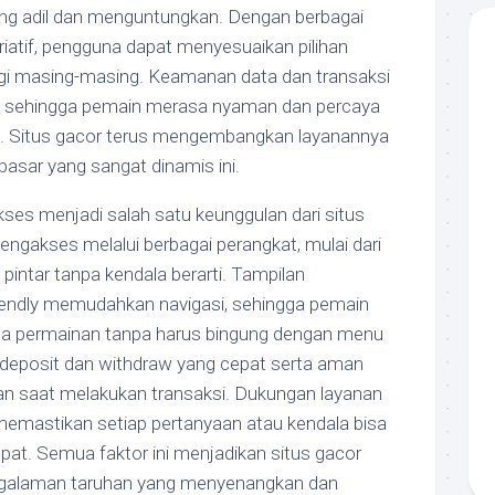
ng adil dan menguntungkan. Dengan berbagai
riatif, pengguna dapat menyesuaikan pilihan
egi masing-masing. Keamanan data dan transaksi
a, sehingga pemain merasa nyaman dan percaya
. Situs gacor terus mengembangkan layanannya
 pasar yang sangat dinamis ini.
kses menjadi salah satu keunggulan dari situs
ngakses melalui berbagai perangkat, mulai dari
pintar tanpa kendala berarti. Tampilan
iendly memudahkan navigasi, sehingga pemain
da permainan tanpa harus bingung dengan menu
deposit dan withdraw yang cepat serta aman
 saat melakukan transaksi. Dukungan layanan
memastikan setiap pertanyaan atau kendala bisa
pat. Semua faktor ini menjadikan situs gacor
engalaman taruhan yang menyenangkan dan