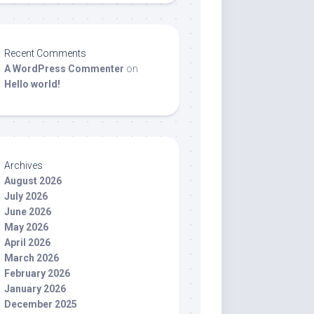
Recent Comments
A WordPress Commenter
on
Hello world!
Archives
August 2026
July 2026
June 2026
May 2026
April 2026
March 2026
February 2026
January 2026
December 2025