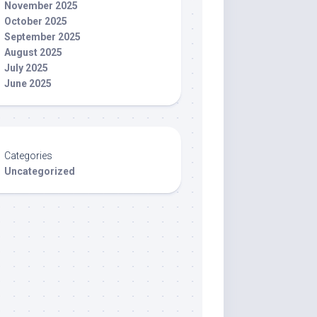
November 2025
October 2025
September 2025
August 2025
July 2025
June 2025
Categories
Uncategorized