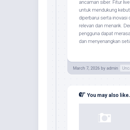
ancaman siber. Fitur li
untuk mendukung kebut
diperbarui serta inovas
relevan dan menarik. De
pengguna dapat merasak
dan menyenangkan seti
March 7, 2026
by
admin
Unc
You may also like.