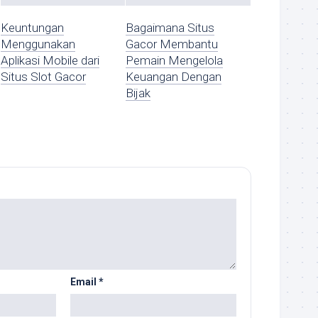
Keuntungan
Bagaimana Situs
Menggunakan
Gacor Membantu
Aplikasi Mobile dari
Pemain Mengelola
Situs Slot Gacor
Keuangan Dengan
Bijak
Email
*