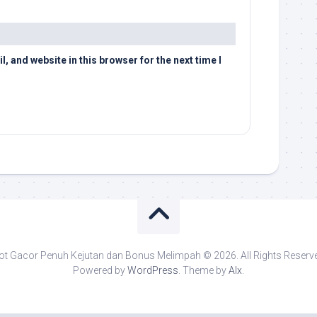
 and website in this browser for the next time I
ot Gacor Penuh Kejutan dan Bonus Melimpah © 2026. All Rights Reserv
Powered by
WordPress
. Theme by
Alx
.