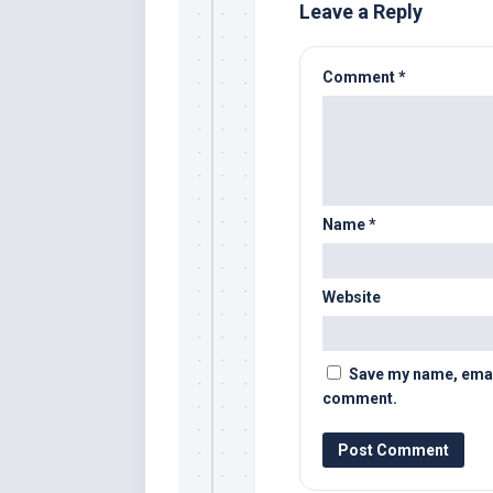
Leave a Reply
Comment
*
Name
*
Website
Save my name, email,
comment.