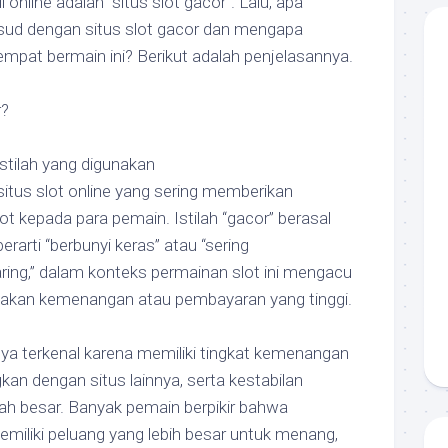
online adalah “situs slot gacor”. Lalu, apa
ud dengan situs slot gacor dan mengapa
mpat bermain ini? Berikut adalah penjelasannya.
r?
istilah yang digunakan
itus slot online yang sering memberikan
 kepada para pemain. Istilah “gacor” berasal
rarti “berbunyi keras” atau “sering
ing,” dalam konteks permainan slot ini mengacu
akan kemenangan atau pembayaran yang tinggi.
ya terkenal karena memiliki tingkat kemenangan
gkan dengan situs lainnya, serta kestabilan
h besar. Banyak pemain berpikir bahwa
memiliki peluang yang lebih besar untuk menang,