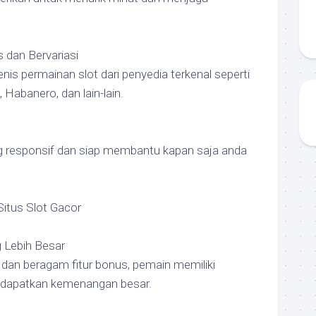
s dan Bervariasi
nis permainan slot dari penyedia terkenal seperti
 Habanero, dan lain-lain.
 responsif dan siap membantu kapan saja anda
Situs Slot Gacor
 Lebih Besar
dan beragam fitur bonus, pemain memiliki
ndapatkan kemenangan besar.