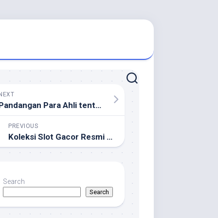
NEXT
Pandangan Para Ahli tentang Situs Slot Gacor di Dunia Perjudian Online
PREVIOUS
Koleksi Slot Gacor Resmi Bonus Melimpah 2025
Search
Search