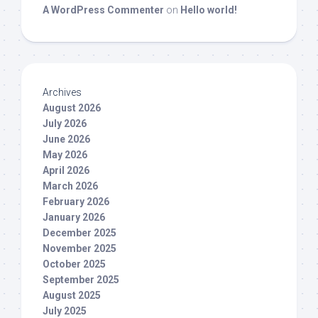
A WordPress Commenter
on
Hello world!
Archives
August 2026
July 2026
June 2026
May 2026
April 2026
March 2026
February 2026
January 2026
December 2025
November 2025
October 2025
September 2025
August 2025
July 2025