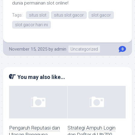
dunia permainan slot online!
Tags:
situs slot
situs slot gacor
slot gacor
slot gacor hari ini
November 15, 2025
by
admin
Uncategorized
0
You may also like...
Pengaruh Reputasi dan
Strategi Ampuh Login
Ulasan Pengguna
dan Daftar di Ulti700