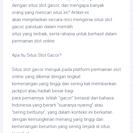
dengan situs slot gacor, dan mengapa banyak
orang yang mencari situs ini? Artikel ini
akan menjelaskan secara rinci mengenai situs slot
gacor, panduan dalam memilih
situs yang terbaik, serta rahasia untuk berhasil dalam
permainan slot online.
Apa Itu Situs Slot Gacor?
Situs slot gacor merujuk pada platform permainan slot
online yang dikenal dengan tingkat
kemenangan yang tinggi dan sering kali memberikan
jackpot atau hadiah besar bagi
para pemainnya. Istilah “gacor” berasal dari bahasa
Indonesia yang berarti “suaranya nyaring” atau
“sering berbunyi”, yang dalam konteks ini berkaitan
dengan kemungkinan menang yang tinggi dan
kemenangan beruntun yang sering terjadi di situs