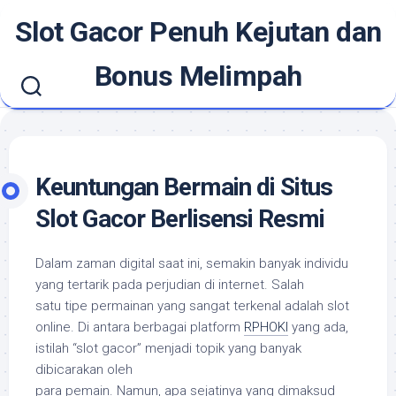
Skip
Slot Gacor Penuh Kejutan dan
to
content
Bonus Melimpah
Keuntungan Bermain di Situs
Slot Gacor Berlisensi Resmi
Dalam zaman digital saat ini, semakin banyak individu
yang tertarik pada perjudian di internet. Salah
satu tipe permainan yang sangat terkenal adalah slot
online. Di antara berbagai platform
RPHOKI
yang ada,
istilah “slot gacor” menjadi topik yang banyak
dibicarakan oleh
para pemain. Namun, apa sejatinya yang dimaksud