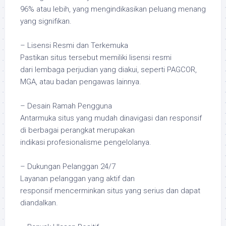
96% atau lebih, yang mengindikasikan peluang menang
yang signifikan.
– Lisensi Resmi dan Terkemuka
Pastikan situs tersebut memiliki lisensi resmi
dari lembaga perjudian yang diakui, seperti PAGCOR,
MGA, atau badan pengawas lainnya.
– Desain Ramah Pengguna
Antarmuka situs yang mudah dinavigasi dan responsif
di berbagai perangkat merupakan
indikasi profesionalisme pengelolanya.
– Dukungan Pelanggan 24/7
Layanan pelanggan yang aktif dan
responsif mencerminkan situs yang serius dan dapat
diandalkan.