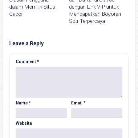
dalam Memilih Situs
dengan Link VIP untuk
Gacor
Mendapatkan Bocoran
Sctr Terpercaya
Leave a Reply
Comment
*
Name
*
Email
*
Website