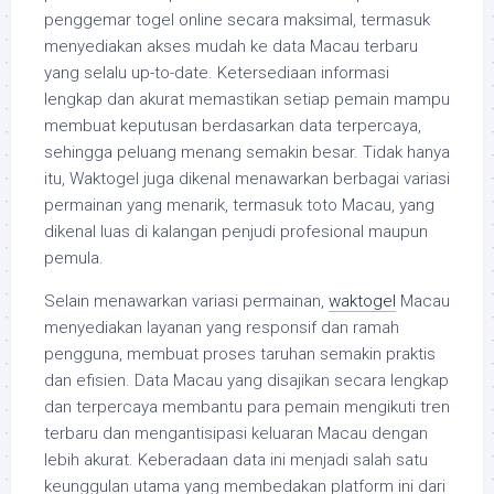
penggemar togel online secara maksimal, termasuk
menyediakan akses mudah ke data Macau terbaru
yang selalu up-to-date. Ketersediaan informasi
lengkap dan akurat memastikan setiap pemain mampu
membuat keputusan berdasarkan data terpercaya,
sehingga peluang menang semakin besar. Tidak hanya
itu, Waktogel juga dikenal menawarkan berbagai variasi
permainan yang menarik, termasuk toto Macau, yang
dikenal luas di kalangan penjudi profesional maupun
pemula.
Selain menawarkan variasi permainan,
waktogel
Macau
menyediakan layanan yang responsif dan ramah
pengguna, membuat proses taruhan semakin praktis
dan efisien. Data Macau yang disajikan secara lengkap
dan terpercaya membantu para pemain mengikuti tren
terbaru dan mengantisipasi keluaran Macau dengan
lebih akurat. Keberadaan data ini menjadi salah satu
keunggulan utama yang membedakan platform ini dari