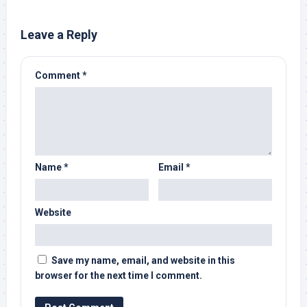
Leave a Reply
Comment
*
Name
*
Email
*
Website
Save my name, email, and website in this
browser for the next time I comment.