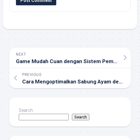
NEXT
Game Mudah Cuan dengan Sistem Pembayaran Lancar
PREVIOUS
Cara Mengoptimalkan Sabung Ayam dengan Mudah
Search
Search