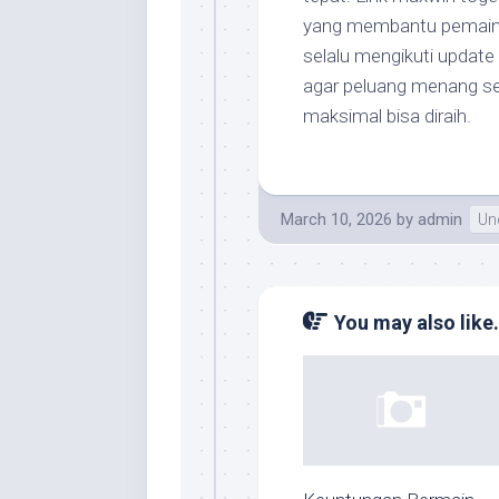
yang membantu pemain 
selalu mengikuti update
agar peluang menang s
maksimal bisa diraih.
March 10, 2026
by
admin
Un
You may also like.