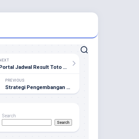
NEXT
Portal Jadwal Result Toto Macau Pools 2026 untuk Togel Online 4D Resmi
PREVIOUS
Strategi Pengembangan Platform Gacor Berbasis Cloud Computing
Search
Search