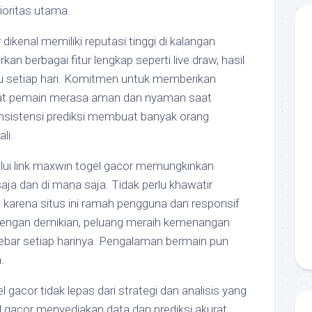
ioritas utama.
dikenal memiliki reputasi tinggi di kalangan
kan berbagai fitur lengkap seperti live draw, hasil
jitu setiap hari. Komitmen untuk memberikan
at pemain merasa aman dan nyaman saat
sistensi prediksi membuat banyak orang
li.
ui link maxwin togel gacor memungkinkan
ja dan di mana saja. Tidak perlu khawatir
t karena situs ini ramah pengguna dan responsif
 Dengan demikian, peluang meraih kemenangan
ebar setiap harinya. Pengalaman bermain pun
.
 gacor tidak lepas dari strategi dan analisis yang
l gacor menyediakan data dan prediksi akurat