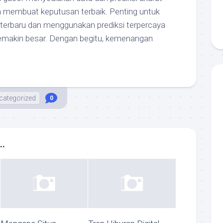
membuat keputusan terbaik. Penting untuk
 terbaru dan menggunakan prediksi terpercaya
emakin besar. Dengan begitu, kemenangan
categorized
0
..