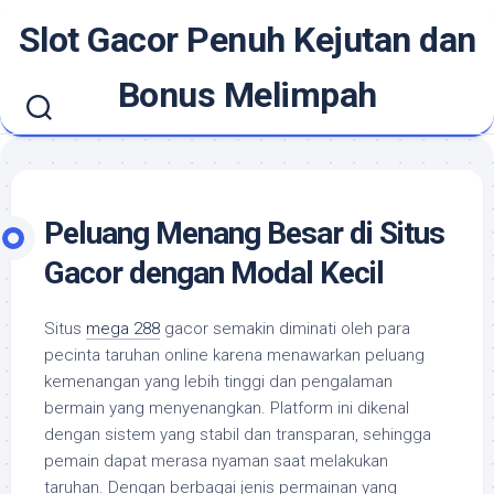
Skip
Slot Gacor Penuh Kejutan dan
to
content
Bonus Melimpah
Peluang Menang Besar di Situs
Gacor dengan Modal Kecil
Situs
mega 288
gacor semakin diminati oleh para
pecinta taruhan online karena menawarkan peluang
kemenangan yang lebih tinggi dan pengalaman
bermain yang menyenangkan. Platform ini dikenal
dengan sistem yang stabil dan transparan, sehingga
pemain dapat merasa nyaman saat melakukan
taruhan. Dengan berbagai jenis permainan yang