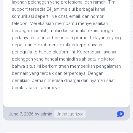
layanan pelanggan yang profesional dan ramah. Tim
support tersedia 24 jam melalui berbagai kanal
komunikasi seperti live chat, email, dan nomor
telepon. Mereka siap membantu menyelesaikan
berbagai masalah, mulai dari kendala teknis hingga
pertanyaan seputar bonus dan promo. Pelayanan yang
cepat dan efektif meningkatkan kepercayaan
pengguna terhadap platform ini. Keberadaan layanan
pelanggan yang handal menjadi salah satu indikator
bahwa situs ini berkomitmen memberikan pengalaman
bermain yang terbaik dan terpercaya. Dengan
demikian, pemain merasa dihargai dan nyaman saat
beraktivitas di dalamnya.
June 7, 2026
by
admin
Uncategorized
0