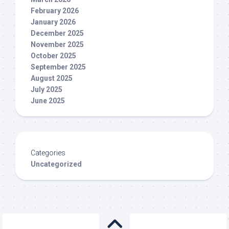
February 2026
January 2026
December 2025
November 2025
October 2025
September 2025
August 2025
July 2025
June 2025
Categories
Uncategorized