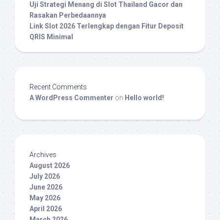
Uji Strategi Menang di Slot Thailand Gacor dan
Rasakan Perbedaannya
Link Slot 2026 Terlengkap dengan Fitur Deposit
QRIS Minimal
Recent Comments
A WordPress Commenter
on
Hello world!
Archives
August 2026
July 2026
June 2026
May 2026
April 2026
March 2026