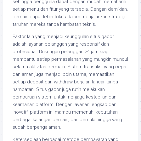
sehingga pengguna dapat dengan mudah memahami
setiap menu dan fitur yang tersedia. Dengan demikian,
pemain dapat lebih fokus dalam menjalankan strategi
taruhan mereka tanpa hambatan teknis.
Faktor lain yang menjadi keunggulan situs gacor
adalah layanan pelanggan yang responsif dan
profesional. Dukungan pelanggan 24 jam siap
membantu setiap permasalahan yang mungkin muncul
selama aktivitas bermain. Sistem transaksi yang cepat
dan aman juga menjadi poin utama, memastikan
setiap deposit dan withdraw berjalan lancar tanpa
hambatan. Situs gacor juga rutin melakukan
pembaruan sistem untuk menjaga kestabilan dan
keamanan platform. Dengan layanan lengkap dan
inovatif, platform ini mampu memenuhi kebutuhan
berbagai kalangan pemain, dari pemula hingga yang
sudah berpengalaman.
Ketersediaan berbagai metode pembayaran yang