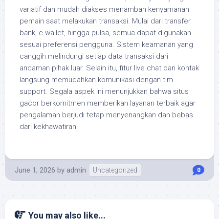
variatif dan mudah diakses menambah kenyamanan
pemain saat melakukan transaksi. Mulai dari transfer
bank, e-wallet, hingga pulsa, semua dapat digunakan
sesuai preferensi pengguna. Sistem keamanan yang
canggih melindungi setiap data transaksi dari
ancaman pihak luar. Selain itu, fitur live chat dan kontak
langsung memudahkan komunikasi dengan tim
support. Segala aspek ini menunjukkan bahwa situs
gacor berkomitmen memberikan layanan terbaik agar
pengalaman berjudi tetap menyenangkan dan bebas
dari kekhawatiran.
June 1, 2026
by
admin
Uncategorized
0
You may also like...