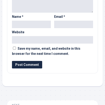
Name
*
Email
*
Website
Save my name, email, and website in this
browser for the next time I comment.