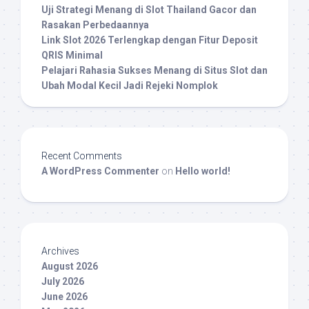
Uji Strategi Menang di Slot Thailand Gacor dan
Rasakan Perbedaannya
Link Slot 2026 Terlengkap dengan Fitur Deposit
QRIS Minimal
Pelajari Rahasia Sukses Menang di Situs Slot dan
Ubah Modal Kecil Jadi Rejeki Nomplok
Recent Comments
A WordPress Commenter
on
Hello world!
Archives
August 2026
July 2026
June 2026