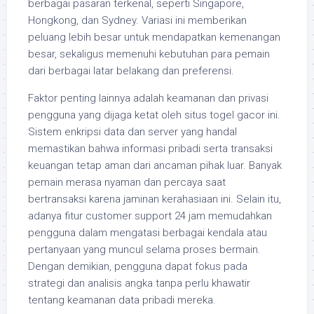
berbagai pasaran terkenal, seperti Singapore,
Hongkong, dan Sydney. Variasi ini memberikan
peluang lebih besar untuk mendapatkan kemenangan
besar, sekaligus memenuhi kebutuhan para pemain
dari berbagai latar belakang dan preferensi.
Faktor penting lainnya adalah keamanan dan privasi
pengguna yang dijaga ketat oleh situs togel gacor ini.
Sistem enkripsi data dan server yang handal
memastikan bahwa informasi pribadi serta transaksi
keuangan tetap aman dari ancaman pihak luar. Banyak
pemain merasa nyaman dan percaya saat
bertransaksi karena jaminan kerahasiaan ini. Selain itu,
adanya fitur customer support 24 jam memudahkan
pengguna dalam mengatasi berbagai kendala atau
pertanyaan yang muncul selama proses bermain.
Dengan demikian, pengguna dapat fokus pada
strategi dan analisis angka tanpa perlu khawatir
tentang keamanan data pribadi mereka.