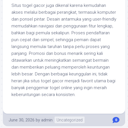
Situs togel gacor juga dikenal karena kemudahan
akses melalui berbagai perangkat, termasuk komputer
dan ponsel pintar. Desain antarmuka yang user-friendly
memudahkan navigasi dan penggunaan fitur lengkap,
bahkan bagi pemula sekalipun. Proses pendaftaran
pun cepat dan simpel, sehingga pemain dapat
langsung memulai taruhan tanpa perlu proses yang
panjang. Promosi dan bonus menarik sering kali
ditawarkan untuk meningkatkan semangat bermain
dan memberikan peluang memperoleh keuntungan
lebih besar. Dengan berbagai keunggulan ini, tidak
heran jika situs togel gacor menjadi favorit utama bagi
banyak penggemar togel online yang ingin meraih
keberuntungan secara konsisten.
June 30, 2026
by
admin
Uncategorized
0