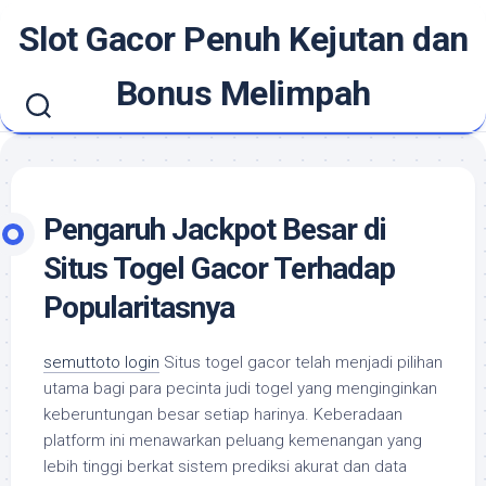
Skip
Slot Gacor Penuh Kejutan dan
to
content
Bonus Melimpah
Pengaruh Jackpot Besar di
Situs Togel Gacor Terhadap
Popularitasnya
semuttoto login
Situs togel gacor telah menjadi pilihan
utama bagi para pecinta judi togel yang menginginkan
keberuntungan besar setiap harinya. Keberadaan
platform ini menawarkan peluang kemenangan yang
lebih tinggi berkat sistem prediksi akurat dan data