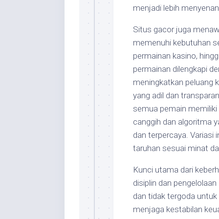
menjadi lebih menyenan
Situs gacor juga menaw
memenuhi kebutuhan sem
permainan kasino, hingg
permainan dilengkapi de
meningkatkan peluang k
yang adil dan transpar
semua pemain memiliki
canggih dan algoritma y
dan terpercaya. Variasi
taruhan sesuai minat dan
Kunci utama dari keber
disiplin dan pengelolaa
dan tidak tergoda untu
menjaga kestabilan keua