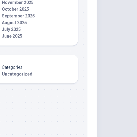
November 2025
October 2025
September 2025
August 2025
July 2025
June 2025
Categories
Uncategorized