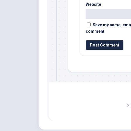
Website
Save my name, email,
comment.
Sl