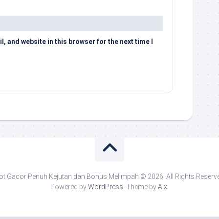
 and website in this browser for the next time I
ot Gacor Penuh Kejutan dan Bonus Melimpah © 2026. All Rights Reserv
Powered by
WordPress
. Theme by
Alx
.