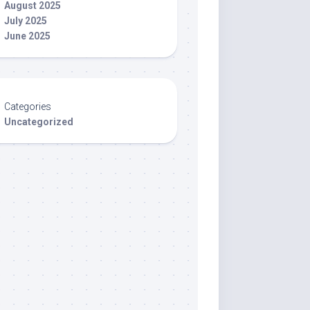
August 2025
July 2025
June 2025
Categories
Uncategorized