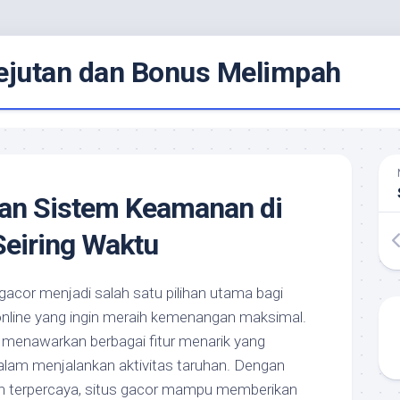
ejutan dan Bonus Melimpah
n Sistem Keamanan di
Seiring Waktu
gacor menjadi salah satu pilihan utama bagi
online yang ingin meraih kemenangan maksimal.
 menawarkan berbagai fitur menarik yang
am menjalankan aktivitas taruhan. Dengan
n terpercaya, situs gacor mampu memberikan