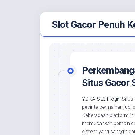
Skip
Slot Gacor Penuh K
to
content
Perkembanga
Situs Gacor 
YOKAISLOT login
Situs 
pecinta permainan judi 
Keberadaan platform ini
memudahkan pemain dal
sistem yang canggih da