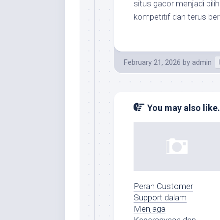
situs gacor menjadi pili
kompetitif dan terus b
February 21, 2026
by
admin
You may also like.
Peran Customer
Support dalam
Menjaga
Kepercayaan dan