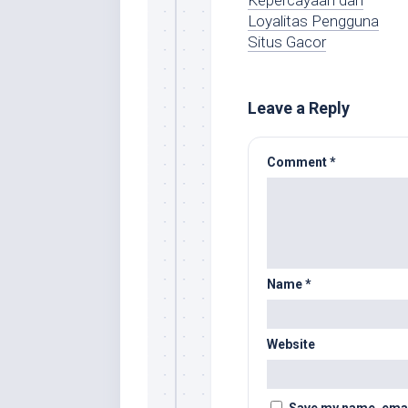
Loyalitas Pengguna
Situs Gacor
Leave a Reply
Comment
*
Name
*
Website
Save my name, email,