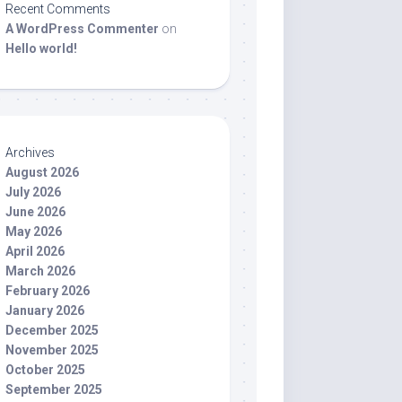
Recent Comments
A WordPress Commenter
on
Hello world!
Archives
August 2026
July 2026
June 2026
May 2026
April 2026
March 2026
February 2026
January 2026
December 2025
November 2025
October 2025
September 2025