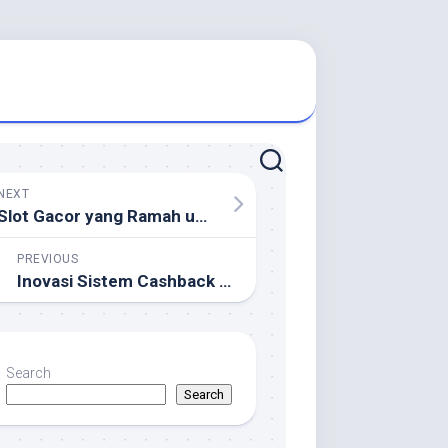
NEXT
Slot Gacor yang Ramah untuk Semua Level Pemain
PREVIOUS
Inovasi Sistem Cashback yang Membuat Pengguna Betah di Situs Gacor
Search
Search