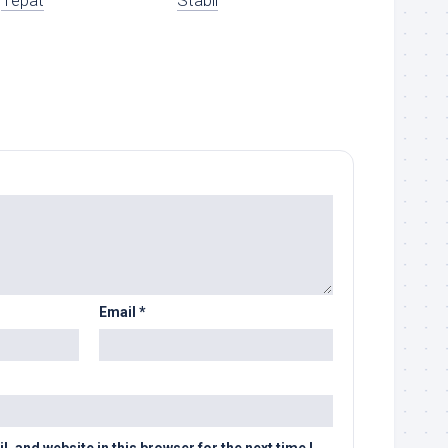
Email
*
 and website in this browser for the next time I