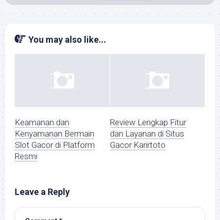
You may also like...
Keamanan dan
Review Lengkap Fitur
Kenyamanan Bermain
dan Layanan di Situs
Slot Gacor di Platform
Gacor Karirtoto
Resmi
Leave a Reply