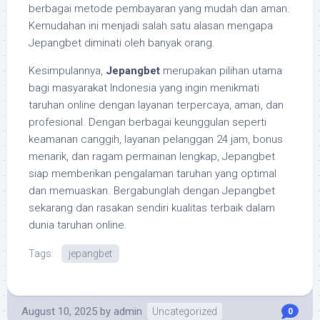
berbagai metode pembayaran yang mudah dan aman.
Kemudahan ini menjadi salah satu alasan mengapa
Jepangbet diminati oleh banyak orang.
Kesimpulannya,
Jepangbet
merupakan pilihan utama
bagi masyarakat Indonesia yang ingin menikmati
taruhan online dengan layanan terpercaya, aman, dan
profesional. Dengan berbagai keunggulan seperti
keamanan canggih, layanan pelanggan 24 jam, bonus
menarik, dan ragam permainan lengkap, Jepangbet
siap memberikan pengalaman taruhan yang optimal
dan memuaskan. Bergabunglah dengan Jepangbet
sekarang dan rasakan sendiri kualitas terbaik dalam
dunia taruhan online.
Tags:
jepangbet
August 10, 2025
by
admin
Uncategorized
0