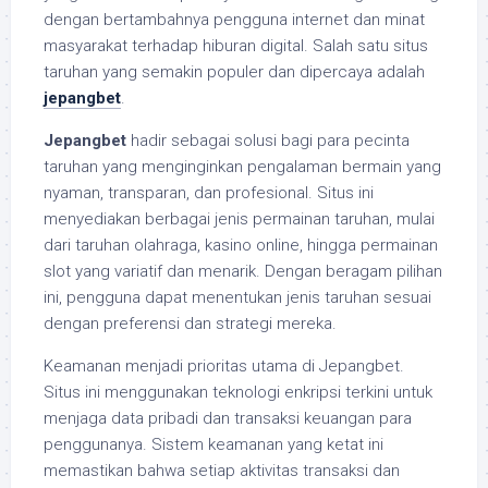
dengan bertambahnya pengguna internet dan minat
masyarakat terhadap hiburan digital. Salah satu situs
taruhan yang semakin populer dan dipercaya adalah
jepangbet
.
Jepangbet
hadir sebagai solusi bagi para pecinta
taruhan yang menginginkan pengalaman bermain yang
nyaman, transparan, dan profesional. Situs ini
menyediakan berbagai jenis permainan taruhan, mulai
dari taruhan olahraga, kasino online, hingga permainan
slot yang variatif dan menarik. Dengan beragam pilihan
ini, pengguna dapat menentukan jenis taruhan sesuai
dengan preferensi dan strategi mereka.
Keamanan menjadi prioritas utama di Jepangbet.
Situs ini menggunakan teknologi enkripsi terkini untuk
menjaga data pribadi dan transaksi keuangan para
penggunanya. Sistem keamanan yang ketat ini
memastikan bahwa setiap aktivitas transaksi dan