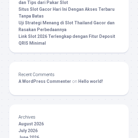
dan Tips dari Pakar Slot
Situs Slot Gacor Hari Ini Dengan Akses Terbaru
Tanpa Batas
Uji Strategi Menang di Slot Thailand Gacor dan
Rasakan Perbedaannya
Link Slot 2026 Terlengkap dengan Fitur Deposit
QRIS Minimal
Recent Comments
A WordPress Commenter
on
Hello world!
Archives
August 2026
July 2026
June 2026