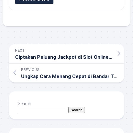
NEXT
Ciptakan Peluang Jackpot di Slot Online dan Situs Toto Terbaik
PREVIOUS
Ungkap Cara Menang Cepat di Bandar Togel Online Tanpa Spekulasi
Search
Search