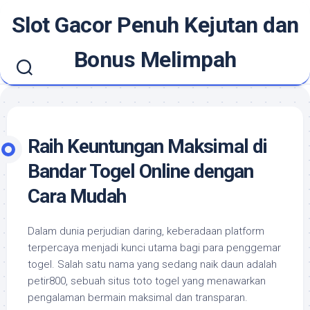
Skip
Slot Gacor Penuh Kejutan dan
to
content
Bonus Melimpah
Raih Keuntungan Maksimal di
Bandar Togel Online dengan
Cara Mudah
Dalam dunia perjudian daring, keberadaan platform
terpercaya menjadi kunci utama bagi para penggemar
togel. Salah satu nama yang sedang naik daun adalah
petir800, sebuah situs toto togel yang menawarkan
pengalaman bermain maksimal dan transparan.