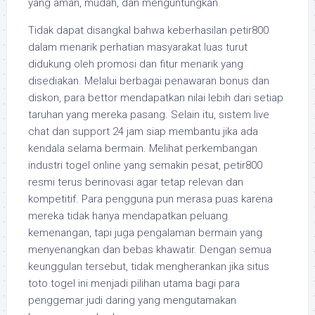
yang aman, mudah, dan menguntungkan.
Tidak dapat disangkal bahwa keberhasilan petir800
dalam menarik perhatian masyarakat luas turut
didukung oleh promosi dan fitur menarik yang
disediakan. Melalui berbagai penawaran bonus dan
diskon, para bettor mendapatkan nilai lebih dari setiap
taruhan yang mereka pasang. Selain itu, sistem live
chat dan support 24 jam siap membantu jika ada
kendala selama bermain. Melihat perkembangan
industri togel online yang semakin pesat, petir800
resmi terus berinovasi agar tetap relevan dan
kompetitif. Para pengguna pun merasa puas karena
mereka tidak hanya mendapatkan peluang
kemenangan, tapi juga pengalaman bermain yang
menyenangkan dan bebas khawatir. Dengan semua
keunggulan tersebut, tidak mengherankan jika situs
toto togel ini menjadi pilihan utama bagi para
penggemar judi daring yang mengutamakan