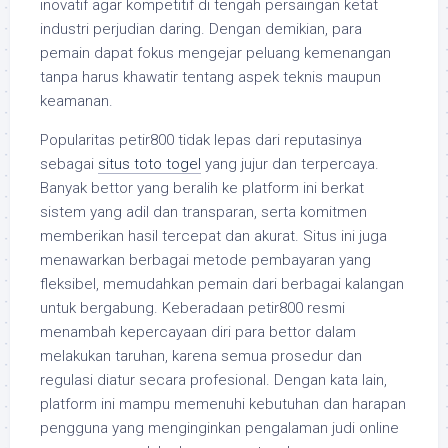
inovatif agar kompetitif di tengah persaingan ketat
industri perjudian daring. Dengan demikian, para
pemain dapat fokus mengejar peluang kemenangan
tanpa harus khawatir tentang aspek teknis maupun
keamanan.
Popularitas petir800 tidak lepas dari reputasinya
sebagai
situs toto togel
yang jujur dan terpercaya.
Banyak bettor yang beralih ke platform ini berkat
sistem yang adil dan transparan, serta komitmen
memberikan hasil tercepat dan akurat. Situs ini juga
menawarkan berbagai metode pembayaran yang
fleksibel, memudahkan pemain dari berbagai kalangan
untuk bergabung. Keberadaan petir800 resmi
menambah kepercayaan diri para bettor dalam
melakukan taruhan, karena semua prosedur dan
regulasi diatur secara profesional. Dengan kata lain,
platform ini mampu memenuhi kebutuhan dan harapan
pengguna yang menginginkan pengalaman judi online