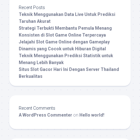
Recent Posts
Teknik Menggunakan Data Live Untuk Prediksi
Taruhan Akurat
Strategi Terbukti Membantu Pemula Menang
Konsisten di Slot Game Online Terpercaya
Jelajahi Slot Game Online dengan Gameplay
Dinamis yang Cocok untuk Hiburan Digital
Teknik Menggunakan Prediksi Statistik untuk
Menang Lebih Banyak
Situs Slot Gacor Hari Ini Dengan Server Thailand
Berkualitas
Recent Comments
A WordPress Commenter
on
Hello world!