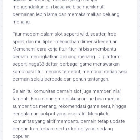
mengendalikan diri biasanya bisa menikmati
permainan lebih lama dan memaksimalkan peluang
menang.
Fitur modern dalam slot seperti wild, scatter, free
spins, dan multiplier menambah dimensi keseruan.
Memahami cara kerja fitur-fitur ini bisa membantu
pemain meningkatkan peluang menang. Di platform
seperti naga33 daftar, berbagai game menawarkan
kombinasi fitur menarik tersebut, membuat setiap sesi
bermain selalu berbeda dan penuh tantangan.
Selain itu, komunitas pemain slot juga memberi nilai
tambah. Forum dan grup diskusi online bisa menjadi
sumber tips menang, rekomendasi game seru, hingga
pengalaman jackpot yang inspiratif. Mengikuti
komunitas yang aktif membantu pemain tetap update
dengan tren terbaru serta strategi yang sedang
populer.