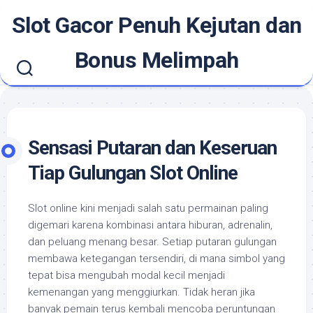
Skip
Slot Gacor Penuh Kejutan dan
to
content
Bonus Melimpah
Sensasi Putaran dan Keseruan
Tiap Gulungan Slot Online
Slot online kini menjadi salah satu permainan paling
digemari karena kombinasi antara hiburan, adrenalin,
dan peluang menang besar. Setiap putaran gulungan
membawa ketegangan tersendiri, di mana simbol yang
tepat bisa mengubah modal kecil menjadi
kemenangan yang menggiurkan. Tidak heran jika
banyak pemain terus kembali mencoba peruntungan