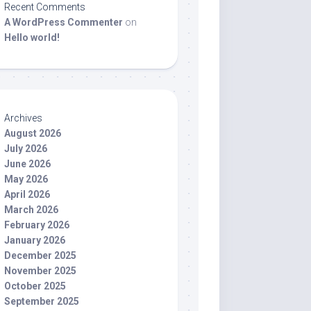
Recent Comments
A WordPress Commenter
on
Hello world!
Archives
August 2026
July 2026
June 2026
May 2026
April 2026
March 2026
February 2026
January 2026
December 2025
November 2025
October 2025
September 2025