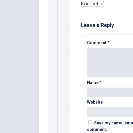
Kompetitif
Leave a Reply
Comment
*
Name
*
Website
Save my name, email,
comment.