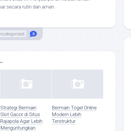
r secara rutin dan aman.
ncategorized
0
..
Strategi Bermain
Bermain Togel Online
Slot Gacor di Situs
Modern Lebih
Rajapola Agar Lebih
Terstruktur
Menguntungkan