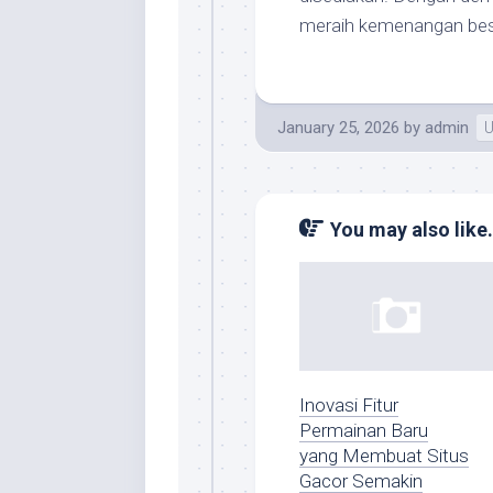
meraih kemenangan besa
January 25, 2026
by
admin
U
You may also like.
Inovasi Fitur
Permainan Baru
yang Membuat Situs
Gacor Semakin