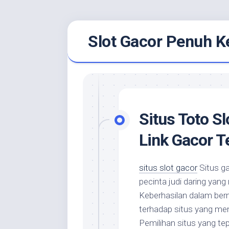
Skip
Slot Gacor Penuh K
to
content
Situs Toto S
Link Gacor T
situs slot gacor
Situs ga
pecinta judi daring yan
Keberhasilan dalam ber
terhadap situs yang me
Pemilihan situs yang t