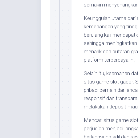
semakin menyenangkan
Keunggulan utama dari s
kemenangan yang tingg
berulang kali mendapatk
sehingga meningkatkan 
menarik dan putaran grat
platform terpercaya ini.
Selain itu, keamanan dat
situs game slot gacor. 
pribadi pemain dari an
responsif dan transpar
melakukan deposit mau
Mencari situs game slot
perjudian menjadi langk
berlangsung adil dan se