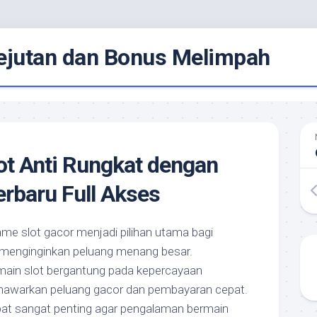
ejutan dan Bonus Melimpah
lot Anti Rungkat dengan
erbaru Full Akses
me slot gacor menjadi pilihan utama bagi
g menginginkan peluang menang besar.
main slot bergantung pada kepercayaan
nawarkan peluang gacor dan pembayaran cepat.
epat sangat penting agar pengalaman bermain