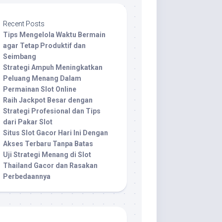
Recent Posts
Tips Mengelola Waktu Bermain
agar Tetap Produktif dan
Seimbang
Strategi Ampuh Meningkatkan
Peluang Menang Dalam
Permainan Slot Online
Raih Jackpot Besar dengan
Strategi Profesional dan Tips
dari Pakar Slot
Situs Slot Gacor Hari Ini Dengan
Akses Terbaru Tanpa Batas
Uji Strategi Menang di Slot
Thailand Gacor dan Rasakan
Perbedaannya