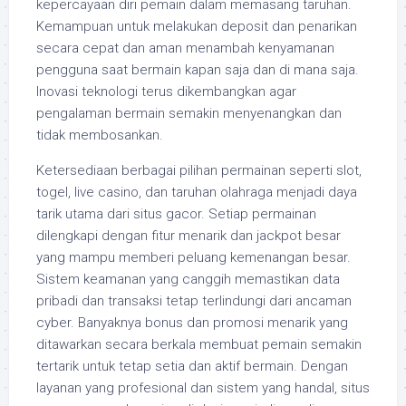
kepercayaan diri pemain dalam memasang taruhan.
Kemampuan untuk melakukan deposit dan penarikan
secara cepat dan aman menambah kenyamanan
pengguna saat bermain kapan saja dan di mana saja.
Inovasi teknologi terus dikembangkan agar
pengalaman bermain semakin menyenangkan dan
tidak membosankan.
Ketersediaan berbagai pilihan permainan seperti slot,
togel, live casino, dan taruhan olahraga menjadi daya
tarik utama dari situs gacor. Setiap permainan
dilengkapi dengan fitur menarik dan jackpot besar
yang mampu memberi peluang kemenangan besar.
Sistem keamanan yang canggih memastikan data
pribadi dan transaksi tetap terlindungi dari ancaman
cyber. Banyaknya bonus dan promosi menarik yang
ditawarkan secara berkala membuat pemain semakin
tertarik untuk tetap setia dan aktif bermain. Dengan
layanan yang profesional dan sistem yang handal, situs