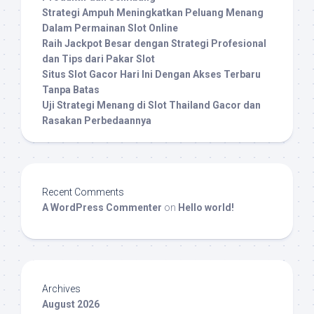
Strategi Ampuh Meningkatkan Peluang Menang
Dalam Permainan Slot Online
Raih Jackpot Besar dengan Strategi Profesional
dan Tips dari Pakar Slot
Situs Slot Gacor Hari Ini Dengan Akses Terbaru
Tanpa Batas
Uji Strategi Menang di Slot Thailand Gacor dan
Rasakan Perbedaannya
Recent Comments
A WordPress Commenter
on
Hello world!
Archives
August 2026