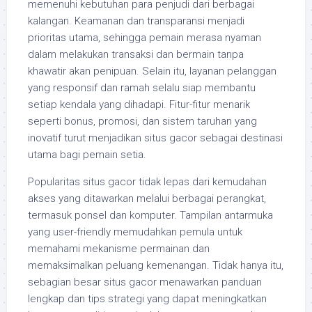
memenuhi kebutuhan para penjudi dari berbagai
kalangan. Keamanan dan transparansi menjadi
prioritas utama, sehingga pemain merasa nyaman
dalam melakukan transaksi dan bermain tanpa
khawatir akan penipuan. Selain itu, layanan pelanggan
yang responsif dan ramah selalu siap membantu
setiap kendala yang dihadapi. Fitur-fitur menarik
seperti bonus, promosi, dan sistem taruhan yang
inovatif turut menjadikan situs gacor sebagai destinasi
utama bagi pemain setia.
Popularitas situs gacor tidak lepas dari kemudahan
akses yang ditawarkan melalui berbagai perangkat,
termasuk ponsel dan komputer. Tampilan antarmuka
yang user-friendly memudahkan pemula untuk
memahami mekanisme permainan dan
memaksimalkan peluang kemenangan. Tidak hanya itu,
sebagian besar situs gacor menawarkan panduan
lengkap dan tips strategi yang dapat meningkatkan