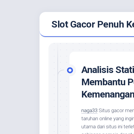
Skip
Slot Gacor Penuh K
to
content
Analisis Stat
Membantu Pe
Kemenanga
naga33
Situs gacor menj
taruhan online yang in
utama dari situs ini ter