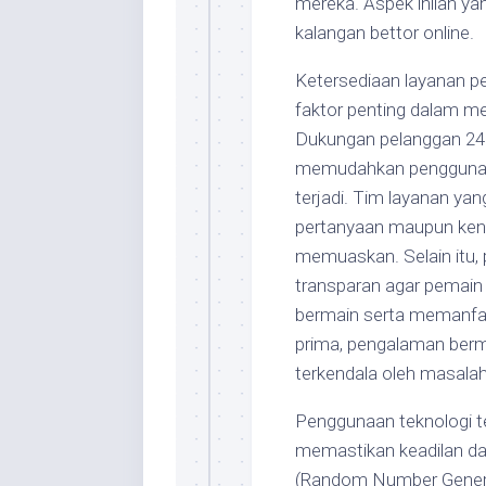
mereka. Aspek inilah ya
kalangan bettor online.
Ketersediaan layanan p
faktor penting dalam me
Dukungan pelanggan 24 j
memudahkan pengguna u
terjadi. Tim layanan ya
pertanyaan maupun kend
memuaskan. Selain itu, 
transparan agar pemai
bermain serta memanfaa
prima, pengalaman berm
terkendala oleh masalah
Penggunaan teknologi te
memastikan keadilan da
(Random Number Generato